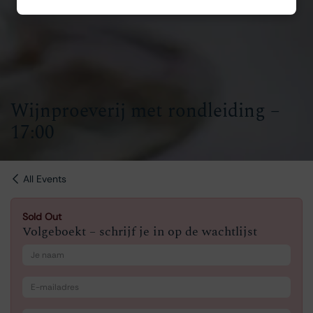
Wijnproeverij met rondleiding –
17:00
All Events
Sold Out
Volgeboekt – schrijf je in op de wachtlijst