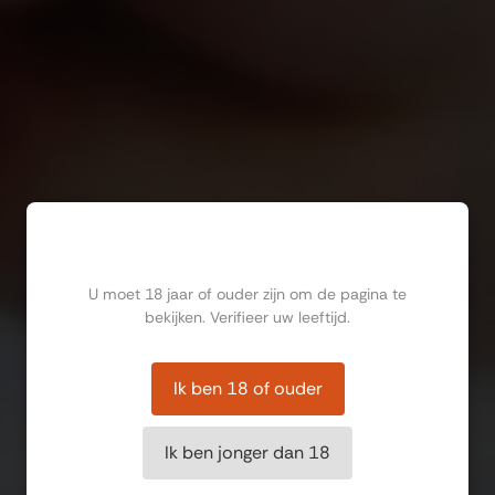
Ben jij ouder dan 18?
U moet 18 jaar of ouder zijn om de pagina te
bekijken. Verifieer uw leeftijd.
Ik ben 18 of ouder
Ik ben jonger dan 18