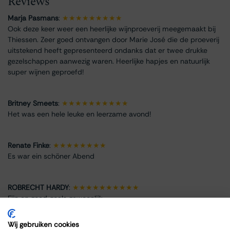
Reviews
Marja Pasmans
:
★★★★★★★★★
Ook deze keer weer een heerlijke wijnproeverij meegemaakt bij
Thiessen. Zeer goed ontvangen door Marie José die de proeverij
uitstekend heeft gepresenteerd ondanks dat er twee drukke
gezelschappen aanwezig waren. Heerlijke hapjes en natuurlijk
super wijnen geproefd!
Britney Smeets
:
★★★★★★★★★★
Het was een hele leuke en leerzame avond!
Renate Finke
:
★★★★★★★★
Es war ein schöner Abend
ROBRECHT HARDY
:
★★★★★★★★★★
Fijn en goed, zoals gewoonlijk
Wij gebruiken cookies
Max Spits
:
★★★★★★★★