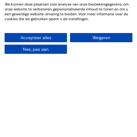
We kunnen deze plaatsen voor analyse van onze bezoekersgegevens, om
Genoten van een sfeervolle en informatieve wijnproeverij. De
onze website te verbeteren, gepersonaliseerde inhoud te tonen en om u
bijpassende gerechten sloten goed aan bij de wijnen.
een geweldige website-ervaring te bieden. Voor meer informatie over de
cookies die we gebruiken opent u de instellingen.
Accepteer alles
Weigeren
Event Info
Nee, pas aan
Location
Thiessen Wijnkoopers B.V.
Grote Gracht 18
6211 SW Maastricht
Netherlands
043-3251355
[email protected]
Directions