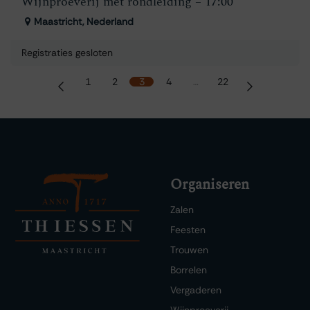
Wijnproeverij met rondleiding – 17:00
Maastricht
,
Nederland
Registraties gesloten
1
2
3
4
…
22
Organiseren
Zalen
Feesten
Trouwen
Borrelen
Vergaderen