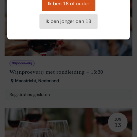
Ik ben 18 of ouder
JUN
14
Ik ben jonger dan 18
Wijnproeverij
Wijnproeverij met rondleiding – 13:30
Maastricht
,
Nederland
Registraties gesloten
JUN
13