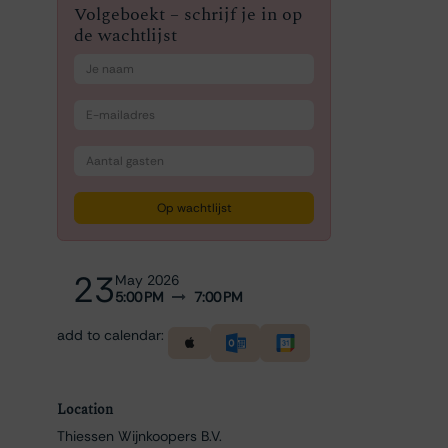
Volgeboekt – schrijf je in op
de wachtlijst
Op wachtlijst
23
May 2026
5:00 PM
7:00 PM
add to calendar:
Location
Thiessen Wijnkoopers B.V.