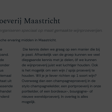
oeverij Maastricht
 organiseren speciaal op maat gemaakte wijnproeverijen.
sche ervaring midden in Maastricht.
ke
Die kennis delen we graag op een manier die bij
 pand.
je past. Afhankelijk van de groep kunnen we veel
 de
diepgaande kennis met je delen, óf we kunnen
 onder
de wijnproeverij juist wat luchtiger houden. Ook
dus
is het mogelijk om een wijn / spijs proeverij te
elemaal
houden. Wil je je liever richten op 1 soort wijn?
taat uit
Overweeg dan een champagneproeverij in de
passende
stylo champagnekelder, een portproeverij in onze
nhandel
portkelder, of een bordeaux-, bourgogne- of
onderd
nieuwe wereldproeverij. In overleg is alles
mogelijk.