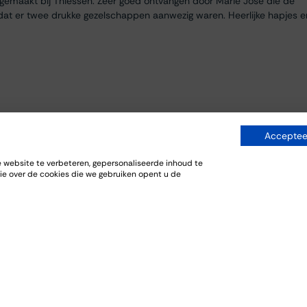
egemaakt bij Thiessen. Zeer goed ontvangen door Marie José die de
dat er twee drukke gezelschappen aanwezig waren. Heerlijke hapjes e
Accepteer
website te verbeteren, gepersonaliseerde inhoud te
ie over de cookies die we gebruiken opent u de
everij. De bijpassende gerechten sloten goed aan bij de wijnen.