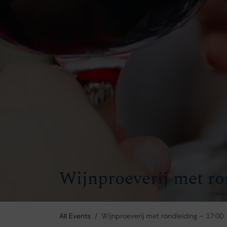
Wijnproeverij met ro
All Events
Wijnproeverij met rondleiding – 17:00