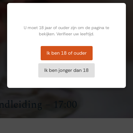
Ben jij ouder dan 18?
U moet 18 jaar of ouder zijn om de pagina te
bekijken. Verifieer uw leeftijd.
Ik ben 18 of ouder
Ik ben jonger dan 18
ndleiding – 17:00