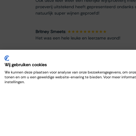
Ook deze keer weer een heerlijke wijnproeverij me
proeverij uitstekend heeft gepresenteerd ondanks 
natuurlijk super wijnen geproefd!
Britney Smeets
:
★★★★★★★★★★
Het was een hele leuke en leerzame avond!
Renate Finke
:
★★★★★★★★
Es war ein schöner Abend
Wij gebruiken cookies
We kunnen deze plaatsen voor analyse van onze bezoekersgegevens, om onze 
tonen en om u een geweldige website-ervaring te bieden. Voor meer informat
ROBRECHT HARDY
:
★★★★★★★★★★
instellingen.
Fijn en goed, zoals gewoonlijk
Max Spits
:
★★★★★★★★
Genoten van een sfeervolle en informatieve wijnpro