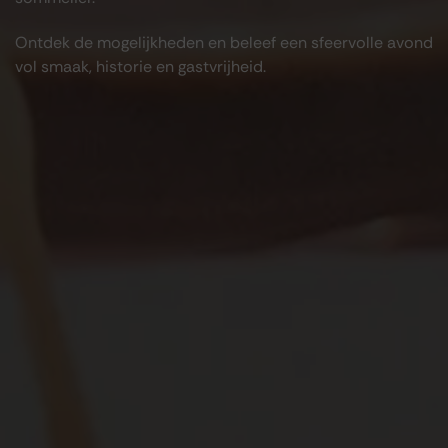
Ontdek de mogelijkheden en beleef een sfeervolle avond
vol smaak, historie en gastvrijheid.