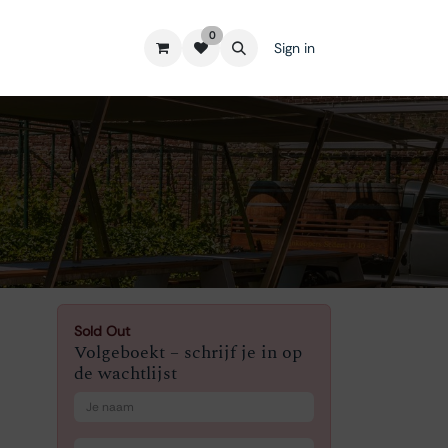
0
Sign in
Sold Out
Volgeboekt – schrijf je in op
de wachtlijst