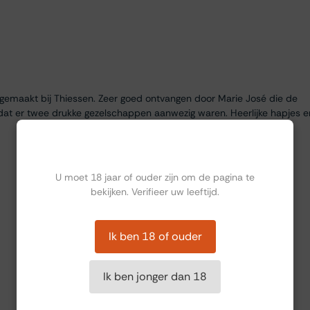
egemaakt bij Thiessen. Zeer goed ontvangen door Marie José die de
dat er twee drukke gezelschappen aanwezig waren. Heerlijke hapjes e
Ben jij ouder dan 18?
U moet 18 jaar of ouder zijn om de pagina te
bekijken. Verifieer uw leeftijd.
Ik ben 18 of ouder
Ik ben jonger dan 18