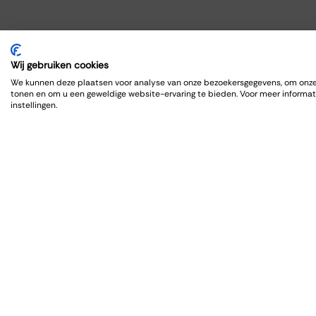
Wij gebruiken cookies
We kunnen deze plaatsen voor analyse van onze bezoekersgegevens, om onze 
tonen en om u een geweldige website-ervaring te bieden. Voor meer informat
instellingen.
Orga
Room
Partie
Weddi
Drinks
Verga
Wine t
Dinner