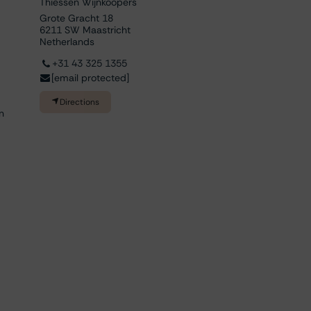
Thiessen Wijnkoopers
Grote Gracht 18
6211 SW Maastricht
Netherlands
+31 43 325 1355
[email protected]
Directions
n