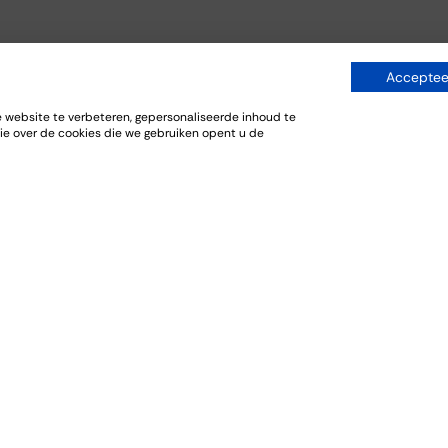
Accepteer
website te verbeteren, gepersonaliseerde inhoud te
ie over de cookies die we gebruiken opent u de
niseren
Explore
Bestellen
s
FAQ
Wishlist
s
History
Webshop
ngs
About us
Delivery service
Offers
deren
Gift vouchers
asting
/Lunch