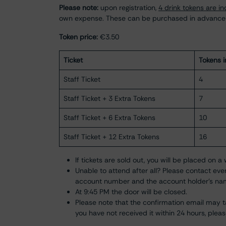
Please note:
upon registration,
4 drink tokens are i
own expense. These can be purchased in advance or
Token price:
€3.50
Ticket
Tokens 
Staff Ticket
4
Staff Ticket + 3 Extra Tokens
7
Staff Ticket + 6 Extra Tokens
10
Staff Ticket + 12 Extra Tokens
16
If tickets are sold out, you will be placed on a
Unable to attend after all? Please contact
eve
account number and the account holder’s na
At 9:45 PM the door will be closed.
Please note that the confirmation email may ta
you have not received it within 24 hours, plea