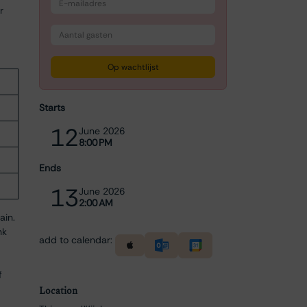
r
Op wachtlijst
Starts
12
June 2026
8:00 PM
Ends
13
June 2026
2:00 AM
ain.
nk
add to calendar:
f
Location