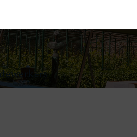
ganize
Discover
Order
Visit
Contact us
edewerkers