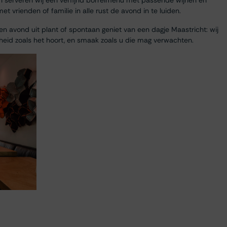
n serveren wij een verfijnd borrelmenu met passende wijnen en
 vrienden of familie in alle rust de avond in te luiden.
n avond uit plant of spontaan geniet van een dagje Maastricht: wij
heid zoals het hoort, en smaak zoals u die mag verwachten.