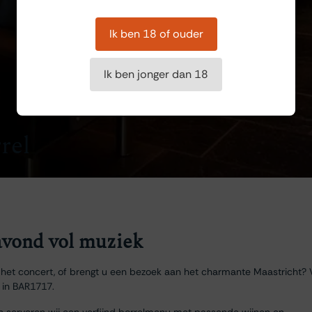
Ik ben 18 of ouder
Ik ben jonger dan 18
rel
vond vol muziek
het concert, of brengt u een bezoek aan het charmante Maastricht? 
 in BAR1717.