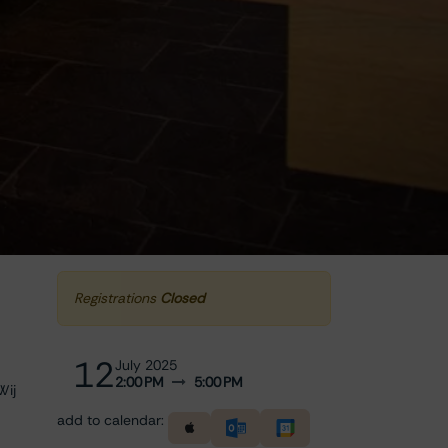
Registrations
Closed
12
July 2025
2:00 PM
5:00 PM
Wij
add to calendar: