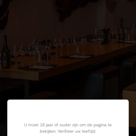
Ben jij ouder dan 18?
U moet 18 jaar of ouder zijn om de pagina te
bekijken. Verifieer uw leeftijd.