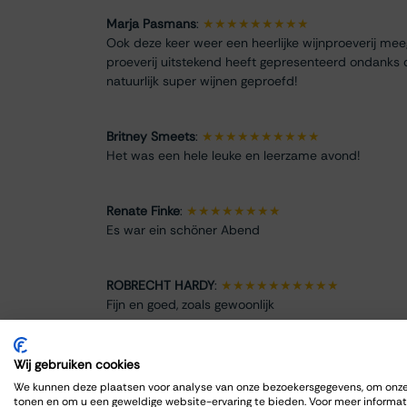
Marja Pasmans
:
★★★★★★★★★
Ook deze keer weer een heerlijke wijnproeverij me
proeverij uitstekend heeft gepresenteerd ondanks 
natuurlijk super wijnen geproefd!
Britney Smeets
:
★★★★★★★★★★
Het was een hele leuke en leerzame avond!
Renate Finke
:
★★★★★★★★
Es war ein schöner Abend
ROBRECHT HARDY
:
★★★★★★★★★★
Fijn en goed, zoals gewoonlijk
Max Spits
:
★★★★★★★★
Wij gebruiken cookies
Genoten van een sfeervolle en informatieve wijnpro
We kunnen deze plaatsen voor analyse van onze bezoekersgegevens, om onze 
tonen en om u een geweldige website-ervaring te bieden. Voor meer informat