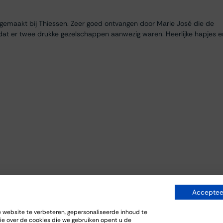
egemaakt bij Thiessen. Zeer goed ontvangen door Marie José die de
dat er twee drukke gezelschappen aanwezig waren. Heerlijke hapjes e
Accepteer
everij. De bijpassende gerechten sloten goed aan bij de wijnen.
website te verbeteren, gepersonaliseerde inhoud te
ie over de cookies die we gebruiken opent u de