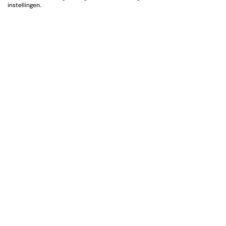
instellingen.
Orga
Room
Partie
Weddi
Drinks
Verga
Wine t
Dinner
Algem