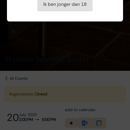
Ik ben jonger dan 18
Maestro beleving Borrel
All Events
Registrations
Closed
add to calendar:
20
July 2025
2:00 PM
5:00 PM