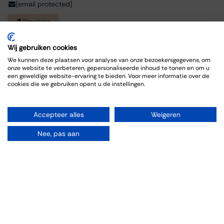
[email protected]
Directions
Wij gebruiken cookies
We kunnen deze plaatsen voor analyse van onze bezoekersgegevens, om
onze website te verbeteren, gepersonaliseerde inhoud te tonen en om u
een geweldige website-ervaring te bieden. Voor meer informatie over de
cookies die we gebruiken opent u de instellingen.
Accepteer alles
Weigeren
Organiseren
Nee, pas aan
Rooms
Parties
Weddings
Drinks
Vergaderen
Wine tasting