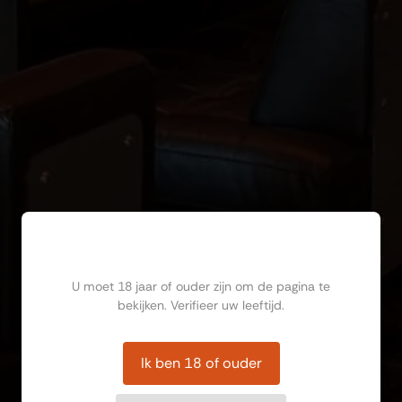
Ben jij ouder dan 18?
U moet 18 jaar of ouder zijn om de pagina te
bekijken. Verifieer uw leeftijd.
Ik ben 18 of ouder