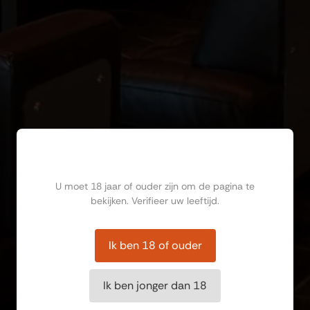
Ben jij ouder dan 18?
U moet 18 jaar of ouder zijn om de pagina te
bekijken. Verifieer uw leeftijd.
Ik ben 18 of ouder
Ik ben jonger dan 18