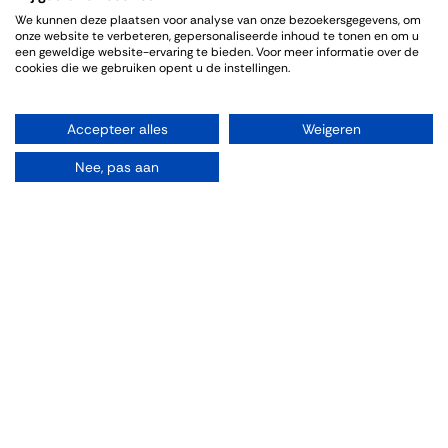
We kunnen deze plaatsen voor analyse van onze bezoekersgegevens, om
onze website te verbeteren, gepersonaliseerde inhoud te tonen en om u
een geweldige website-ervaring te bieden. Voor meer informatie over de
cookies die we gebruiken opent u de instellingen.
Organiseren
Accepteer alles
Weigeren
Rooms
Nee, pas aan
Parties
Weddings
Drinks
Vergaderen
Wine tasting
Dinner/Lunch
Explore
Bestellen