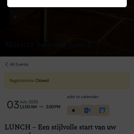
Maestro beleving Lunch
All Events
Registrations
Closed
add to calendar:
03
July 2025
11:00 AM
2:00 PM
LUNCH – Een stijlvolle start van uw