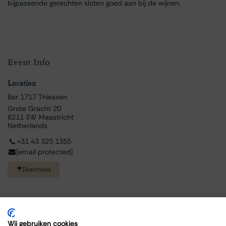
bijpassende gerechten sloten goed aan bij de wijnen.
Event Info
Location
Bar 1717 Thiessen
Grote Gracht 20
6211 SW Maastricht
Netherlands
+31 43 325 1355
[email protected]
Directions
Wij gebruiken cookies