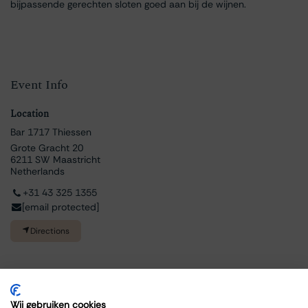
bijpassende gerechten sloten goed aan bij de wijnen.
Event Info
Location
Bar 1717 Thiessen
Grote Gracht 20
6211 SW Maastricht
Netherlands
+31 43 325 1355
[email protected]
Directions
Wij gebruiken cookies