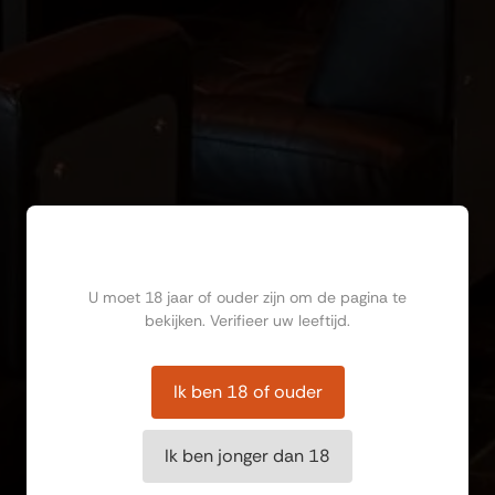
Ben jij ouder dan 18?
U moet 18 jaar of ouder zijn om de pagina te
bekijken. Verifieer uw leeftijd.
Ik ben 18 of ouder
Ik ben jonger dan 18