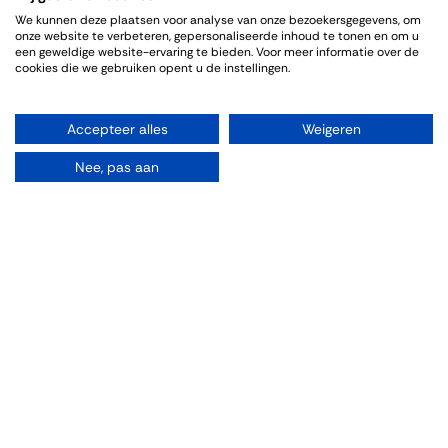
We kunnen deze plaatsen voor analyse van onze bezoekersgegevens, om
onze website te verbeteren, gepersonaliseerde inhoud te tonen en om u
een geweldige website-ervaring te bieden. Voor meer informatie over de
cookies die we gebruiken opent u de instellingen.
Organiseren
Accepteer alles
Weigeren
Rooms
Nee, pas aan
Parties
Weddings
Drinks
Vergaderen
Wine tasting
Dinner/Lunch
Explore
Bestellen