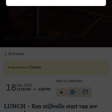
Maestro beleving Lunch
All Events
Registrations
Closed
add to calendar:
18
July 2025
11:00 AM
2:00 PM
LUNCH – Een stijlvolle start van uw