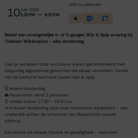
add to calendar:
10
July 2025
5:30 PM
9:30 PM
Beleef een onvergetelijke 4- of 5-gangen Wijn & Spijs ervaring bij
Thiessen Wijnkoopers – elke donderdag.
Laat je verrassen door exclusieve wijnen, gecombineerd met
zorgvuldig afgestemde gerechten die elkaar versterken. Geniet
van de perfecte harmonie tussen wijn & spijs.
🗓 Iedere donderdag
👥 Reserveren vanaf 2 personen
⏰ Inloop tussen 17:30 – 19:30 uur
🔸Inclusief rondleiding door onze historische wijnkelders – een
unieke blik achter de schermen van Maastricht’s oudste
wijnhuis.
Een avond vol smaak, historie en gezelligheid – reserveer