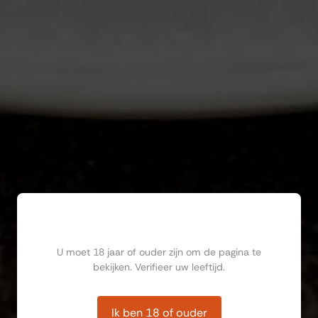
Ben jij ouder dan 18?
U moet 18 jaar of ouder zijn om de pagina te
bekijken. Verifieer uw leeftijd.
Ik ben 18 of ouder