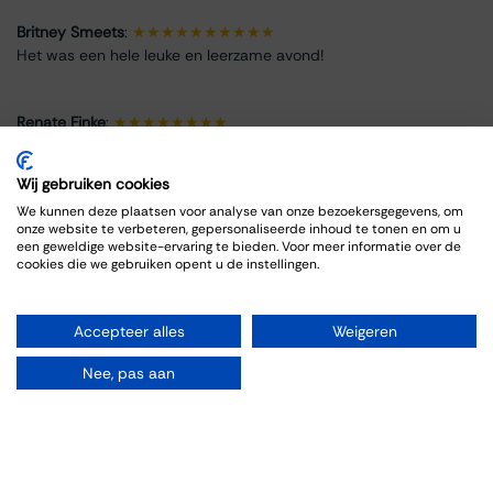
Britney Smeets
:
★★★★★★★★★★
Het was een hele leuke en leerzame avond!
Renate Finke
:
★★★★★★★★
Es war ein schöner Abend
Wij gebruiken cookies
ROBRECHT HARDY
:
★★★★★★★★★★
We kunnen deze plaatsen voor analyse van onze bezoekersgegevens, om
onze website te verbeteren, gepersonaliseerde inhoud te tonen en om u
Fijn en goed, zoals gewoonlijk
een geweldige website-ervaring te bieden. Voor meer informatie over de
cookies die we gebruiken opent u de instellingen.
Max Spits
:
★★★★★★★★
Genoten van een sfeervolle en informatieve wijnproeverij. De
Accepteer alles
Weigeren
bijpassende gerechten sloten goed aan bij de wijnen.
Nee, pas aan
Event Info