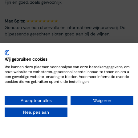
Fijn en goed, zoals gewoonlijk
Max Spits
:
★★★★★★★★
Genoten van een sfeervolle en informatieve wijnproeverij. De
bijpassende gerechten sloten goed aan bij de wijnen.
Wij gebruiken cookies
We kunnen deze plaatsen voor analyse van onze bezoekersgegevens, om
Event Info
onze website te verbeteren, gepersonaliseerde inhoud te tonen en om u
een geweldige website-ervaring te bieden. Voor meer informatie over de
cookies die we gebruiken opent u de instellingen.
Location
Bar 1717 Thiessen
Grote Gracht 20
Accepteer alles
Weigeren
6211 SW Maastricht
Netherlands
Nee, pas aan
+31 43 325 1355
[email protected]
Directions