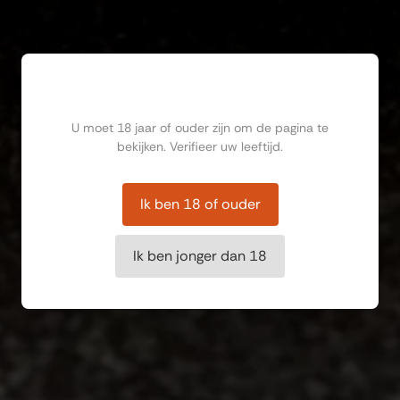
Ben jij ouder dan 18?
U moet 18 jaar of ouder zijn om de pagina te
bekijken. Verifieer uw leeftijd.
Ik ben 18 of ouder
Ik ben jonger dan 18