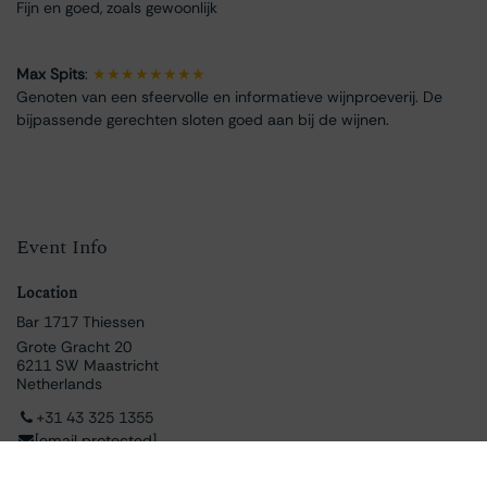
Fijn en goed, zoals gewoonlijk
Max Spits
:
★★★★★★★★
Genoten van een sfeervolle en informatieve wijnproeverij. De
bijpassende gerechten sloten goed aan bij de wijnen.
Event Info
Location
Bar 1717 Thiessen
Grote Gracht 20
6211 SW Maastricht
Netherlands
+31 43 325 1355
[email protected]
Directions