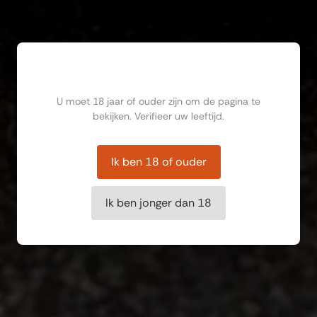
Ben jij ouder dan 18?
U moet 18 jaar of ouder zijn om de pagina te
bekijken. Verifieer uw leeftijd.
Ik ben 18 of ouder
Ik ben jonger dan 18