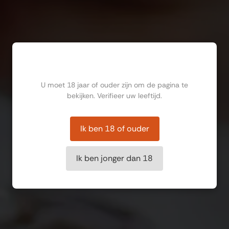
Ben jij ouder dan 18?
U moet 18 jaar of ouder zijn om de pagina te
bekijken. Verifieer uw leeftijd.
Ik ben 18 of ouder
Ik ben jonger dan 18