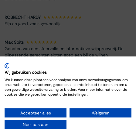
ROBRECHT HARDY
:
★★★★★★★★★★
Fijn en goed, zoals gewoonlijk
Max Spits
:
★★★★★★★★
Genoten van een sfeervolle en informatieve wijnproeverij. De
bijpassende gerechten sloten goed aan bij de wijnen.
Wij gebruiken cookies
We kunnen deze plaatsen voor analyse van onze bezoekersgegevens, om
onze website te verbeteren, gepersonaliseerde inhoud te tonen en om u
Event Info
een geweldige website-ervaring te bieden. Voor meer informatie over de
cookies die we gebruiken opent u de instellingen.
Location
Thiessen Wijnkoopers B.V.
Accepteer alles
Weigeren
Grote Gracht 18
6211 SW Maastricht
Nee, pas aan
Netherlands