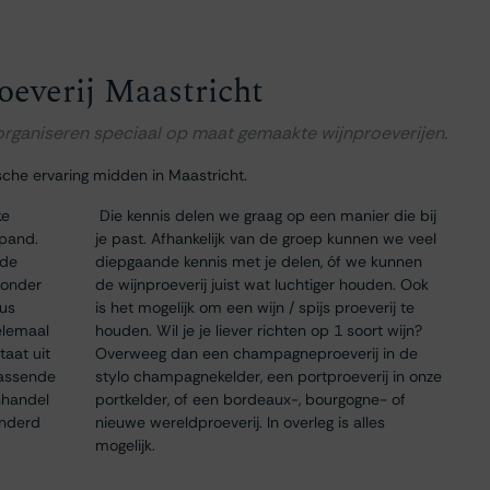
oeverij Maastricht
 organiseren speciaal op maat gemaakte wijnproeverijen.
sche ervaring midden in Maastricht.
ke
Die kennis delen we graag op een manier die bij
 pand.
je past. Afhankelijk van de groep kunnen we veel
 de
diepgaande kennis met je delen, óf we kunnen
 onder
de wijnproeverij juist wat luchtiger houden. Ook
dus
is het mogelijk om een wijn / spijs proeverij te
elemaal
houden. Wil je je liever richten op 1 soort wijn?
taat uit
Overweeg dan een champagneproeverij in de
passende
stylo champagnekelder, een portproeverij in onze
nhandel
portkelder, of een bordeaux-, bourgogne- of
onderd
nieuwe wereldproeverij. In overleg is alles
mogelijk.