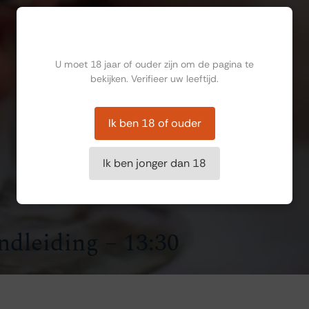
Ben jij ouder dan 18?
U moet 18 jaar of ouder zijn om de pagina te
bekijken. Verifieer uw leeftijd.
Ik ben 18 of ouder
Ik ben jonger dan 18
ndleiding – 13:30