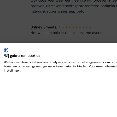
Ook deze keer weer een heerlijke wijnproeverij me
proeverij uitstekend heeft gepresenteerd ondanks 
natuurlijk super wijnen geproefd!
Britney Smeets
:
★★★★★★★★★★
Het was een hele leuke en leerzame avond!
Renate Finke
:
★★★★★★★★
Es war ein schöner Abend
Wij gebruiken cookies
We kunnen deze plaatsen voor analyse van onze bezoekersgegevens, om onze 
tonen en om u een geweldige website-ervaring te bieden. Voor meer informat
ROBRECHT HARDY
:
★★★★★★★★★★
instellingen.
Fijn en goed, zoals gewoonlijk
Max Spits
:
★★★★★★★★
Genoten van een sfeervolle en informatieve wijnpro