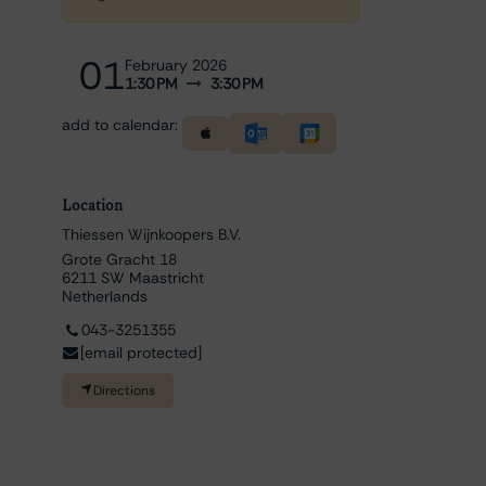
01
February 2026
1:30 PM
3:30 PM
add to calendar:
Location
Thiessen Wijnkoopers B.V.
Grote Gracht 18
6211 SW Maastricht
Netherlands
043-3251355
[email protected]
Directions