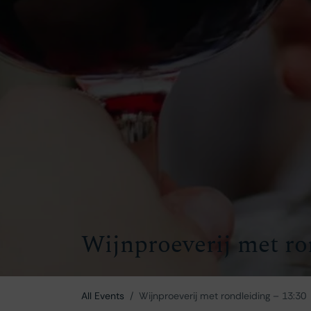
Wijnproeverij met ro
All Events
Wijnproeverij met rondleiding – 13:30