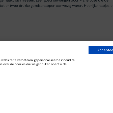
egemaakt bij Thiessen. Zeer goed ontvangen door Marie José die de
dat er twee drukke gezelschappen aanwezig waren. Heerlijke hapjes e
Accepteer
website te verbeteren, gepersonaliseerde inhoud te
ie over de cookies die we gebruiken opent u de
everij. De bijpassende gerechten sloten goed aan bij de wijnen.