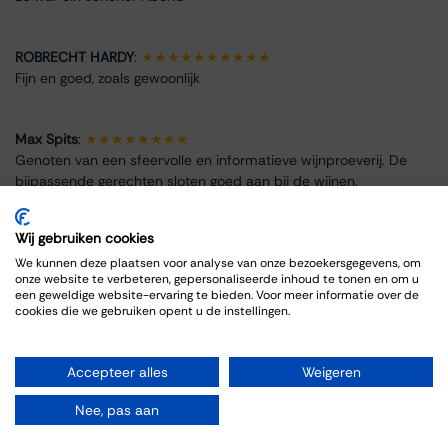
ROBRECHT HARDY
:
★★★★★★★★★★
Fijn en goed, zoals gewoonlijk
Max Spits
:
★★★★★★★★
Genoten van een sfeervolle en informatieve wijnproeverij. De
bijpassende gerechten sloten goed aan bij de wijnen.
Wij gebruiken cookies
We kunnen deze plaatsen voor analyse van onze bezoekersgegevens, om
onze website te verbeteren, gepersonaliseerde inhoud te tonen en om u
Event Info
een geweldige website-ervaring te bieden. Voor meer informatie over de
cookies die we gebruiken opent u de instellingen.
Location
Thiessen Wijnkoopers B.V.
Accepteer alles
Weigeren
Grote Gracht 18
6211 SW Maastricht
Nee, pas aan
Netherlands