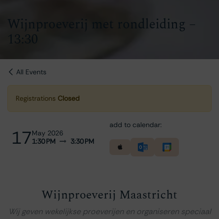
Wijnproeverij met rondleiding –
13:30
All Events
Registrations
Closed
add to calendar:
17
May 2026
1:30 PM
3:30 PM
Wijnproeverij Maastricht
Wij geven wekelijkse proeverijen en organiseren speciaal