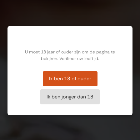
Ben jij ouder dan 18?
U moet 18 jaar of ouder zijn om de pagina te
bekijken. Verifieer uw leeftijd.
Ik ben 18 of ouder
Ik ben jonger dan 18