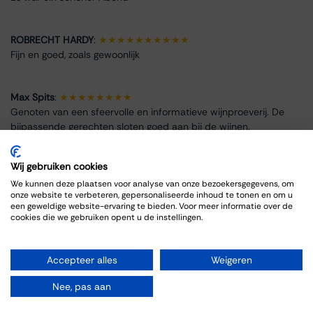
ROBRECHT HARDY
:
★★★★★★★★★★
Fijn en goed, zoals gewoonlijk
Max Spits
:
★★★★★★★★
Genoten van een sfeervolle en informatieve wijnproeverij. De
bijpassende gerechten sloten goed aan bij de wijnen.
Wij gebruiken cookies
We kunnen deze plaatsen voor analyse van onze bezoekersgegevens, om
onze website te verbeteren, gepersonaliseerde inhoud te tonen en om u
Event Info
een geweldige website-ervaring te bieden. Voor meer informatie over de
cookies die we gebruiken opent u de instellingen.
Location
Thiessen Wijnkoopers B.V.
Accepteer alles
Weigeren
Grote Gracht 18
6211 SW Maastricht
Nee, pas aan
Netherlands