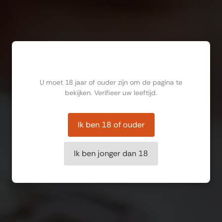
Ben jij ouder dan 18?
U moet 18 jaar of ouder zijn om de pagina te
bekijken. Verifieer uw leeftijd.
Ik ben 18 of ouder
Ik ben jonger dan 18