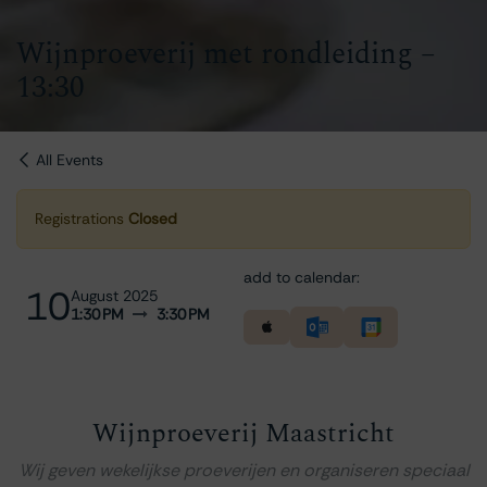
Wijnproeverij met rondleiding –
13:30
All Events
Registrations
Closed
add to calendar:
10
August 2025
1:30 PM
3:30 PM
Wijnproeverij Maastricht
Wij geven wekelijkse proeverijen en organiseren speciaal