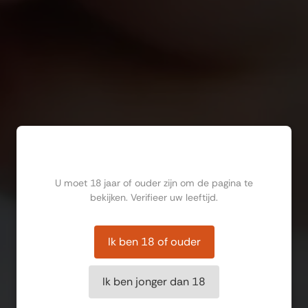
Ben jij ouder dan 18?
U moet 18 jaar of ouder zijn om de pagina te
bekijken. Verifieer uw leeftijd.
Ik ben 18 of ouder
Ik ben jonger dan 18