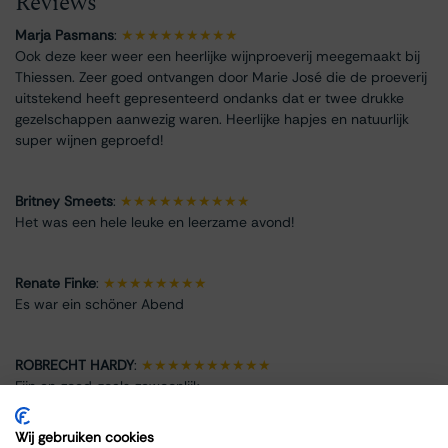
Reviews
Marja Pasmans
:
★★★★★★★★★
Ook deze keer weer een heerlijke wijnproeverij meegemaakt bij
Thiessen. Zeer goed ontvangen door Marie José die de proeverij
uitstekend heeft gepresenteerd ondanks dat er twee drukke
gezelschappen aanwezig waren. Heerlijke hapjes en natuurlijk
super wijnen geproefd!
Britney Smeets
:
★★★★★★★★★★
Het was een hele leuke en leerzame avond!
Renate Finke
:
★★★★★★★★
Es war ein schöner Abend
ROBRECHT HARDY
:
★★★★★★★★★★
Fijn en goed, zoals gewoonlijk
Wij gebruiken cookies
Max Spits
:
★★★★★★★★