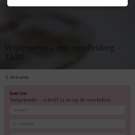
Wijnproeverij met rondleiding –
13:30
All Events
Sold Out
Volgeboekt – schrijf je in op de wachtlijst