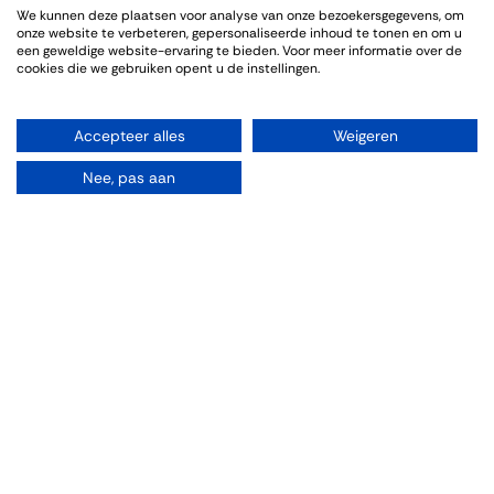
We kunnen deze plaatsen voor analyse van onze bezoekersgegevens, om
Genoten van een sfeervolle en informatieve wijnproeverij. De
onze website te verbeteren, gepersonaliseerde inhoud te tonen en om u
bijpassende gerechten sloten goed aan bij de wijnen.
een geweldige website-ervaring te bieden. Voor meer informatie over de
cookies die we gebruiken opent u de instellingen.
Accepteer alles
Weigeren
Event Info
Nee, pas aan
Location
Thiessen Wijnkoopers B.V.
Grote Gracht 18
6211 SW Maastricht
Netherlands
043-3251355
[email protected]
Directions