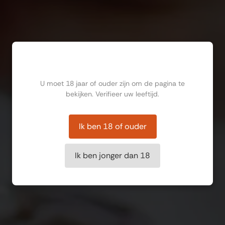
Ben jij ouder dan 18?
U moet 18 jaar of ouder zijn om de pagina te
bekijken. Verifieer uw leeftijd.
Ik ben 18 of ouder
Ik ben jonger dan 18