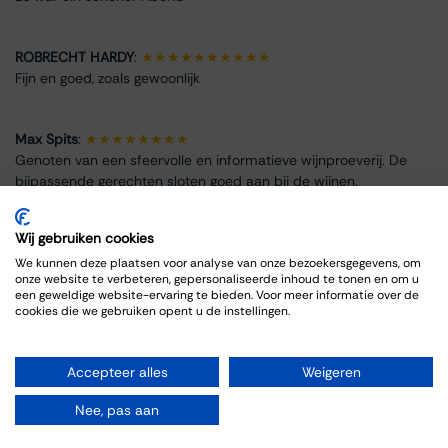
ROBRECHT HARDY
:
★★★★★★★★★★
Fijn en goed, zoals gewoonlijk
Max Spits
:
★★★★★★★★
Genoten van een sfeervolle en informatieve wijnproeverij. De
bijpassende gerechten sloten goed aan bij de wijnen.
Wij gebruiken cookies
We kunnen deze plaatsen voor analyse van onze bezoekersgegevens, om
onze website te verbeteren, gepersonaliseerde inhoud te tonen en om u
Event Info
een geweldige website-ervaring te bieden. Voor meer informatie over de
cookies die we gebruiken opent u de instellingen.
Location
Thiessen Wijnkoopers B.V.
Accepteer alles
Weigeren
Grote Gracht 18
6211 SW Maastricht
Nee, pas aan
Netherlands