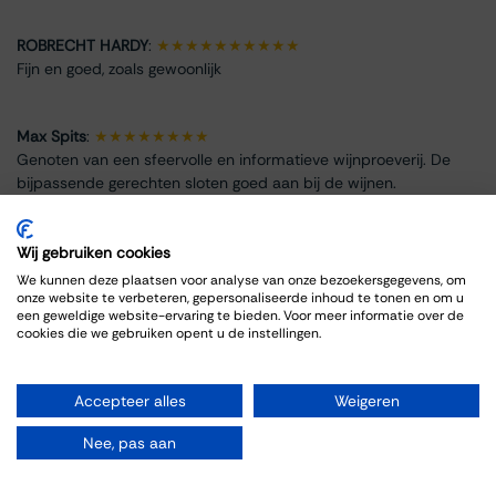
ROBRECHT HARDY
:
★★★★★★★★★★
Fijn en goed, zoals gewoonlijk
Max Spits
:
★★★★★★★★
Genoten van een sfeervolle en informatieve wijnproeverij. De
bijpassende gerechten sloten goed aan bij de wijnen.
Wij gebruiken cookies
We kunnen deze plaatsen voor analyse van onze bezoekersgegevens, om
onze website te verbeteren, gepersonaliseerde inhoud te tonen en om u
Event Info
een geweldige website-ervaring te bieden. Voor meer informatie over de
cookies die we gebruiken opent u de instellingen.
Location
Thiessen Wijnkoopers B.V.
Accepteer alles
Weigeren
Grote Gracht 18
6211 SW Maastricht
Nee, pas aan
Netherlands
043-3251355