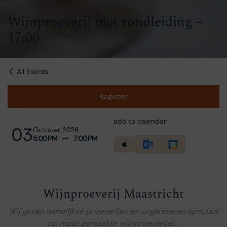
Wijnproeverij met rondleiding –
17:00
All Events
Register
add to calendar:
03
October 2026
5:00 PM
7:00 PM
Wijnproeverij Maastricht
Wij geven wekelijkse proeverijen en organiseren speciaal
op maat gemaakte wijnproeverijen.