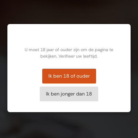
Ben jij ouder dan 18?
U moet 18 jaar of ouder zijn om de pagina te
bekijken. Verifieer uw leeftijd.
Ik ben 18 of ouder
Ik ben jonger dan 18