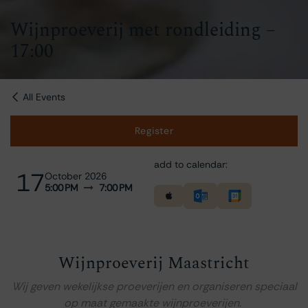
Wijnproeverij met rondleiding –
17:00
All Events
Register
add to calendar:
17
October 2026
5:00 PM
7:00 PM
Wijnproeverij Maastricht
Wij geven wekelijkse proeverijen en organiseren speciaal
op maat gemaakte wijnproeverijen.