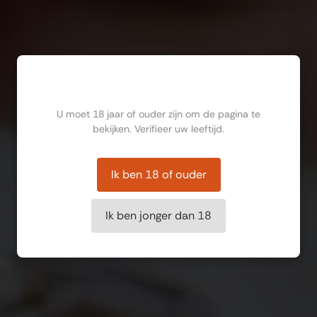
Ben jij ouder dan 18?
U moet 18 jaar of ouder zijn om de pagina te
bekijken. Verifieer uw leeftijd.
Ik ben 18 of ouder
Ik ben jonger dan 18