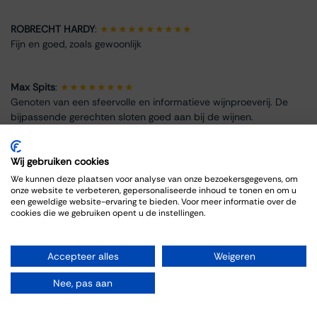
ROBRECHT HARDY
:
★★★★★★★★★★
Fijn en goed, zoals gewoonlijk
Max Spits
:
★★★★★★★★
Genoten van een sfeervolle en informatieve wijnproeverij. De
bijpassende gerechten sloten goed aan bij de wijnen.
Wij gebruiken cookies
We kunnen deze plaatsen voor analyse van onze bezoekersgegevens, om
onze website te verbeteren, gepersonaliseerde inhoud te tonen en om u
Event Info
een geweldige website-ervaring te bieden. Voor meer informatie over de
cookies die we gebruiken opent u de instellingen.
Location
Thiessen Wijnkoopers B.V.
Accepteer alles
Weigeren
Grote Gracht 18
6211 SW Maastricht
Nee, pas aan
Netherlands
043-3251355