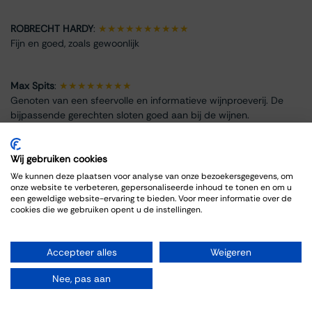
ROBRECHT HARDY
:
★★★★★★★★★★
Fijn en goed, zoals gewoonlijk
Max Spits
:
★★★★★★★★
Genoten van een sfeervolle en informatieve wijnproeverij. De
bijpassende gerechten sloten goed aan bij de wijnen.
Wij gebruiken cookies
We kunnen deze plaatsen voor analyse van onze bezoekersgegevens, om
onze website te verbeteren, gepersonaliseerde inhoud te tonen en om u
Event Info
een geweldige website-ervaring te bieden. Voor meer informatie over de
cookies die we gebruiken opent u de instellingen.
Location
Thiessen Wijnkoopers B.V.
Accepteer alles
Weigeren
Grote Gracht 18
6211 SW Maastricht
Nee, pas aan
Netherlands
043-3251355