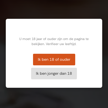
Ben jij ouder dan 18?
U moet 18 jaar of ouder zijn om de pagina te
bekijken. Verifieer uw leeftijd.
Ik ben 18 of ouder
Ik ben jonger dan 18