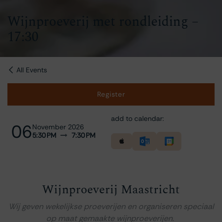
Wijnproeverij met rondleiding –
17:30
All Events
Register
add to calendar:
06
November 2026
5:30 PM
7:30 PM
Wijnproeverij Maastricht
Wij geven wekelijkse proeverijen en organiseren speciaal
op maat gemaakte wijnproeverijen.