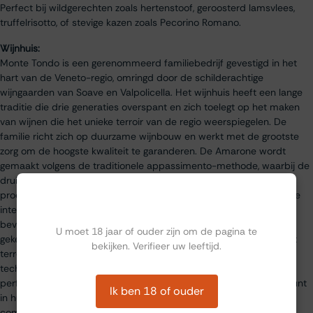
Perfect bij wildgerechten zoals hertenstoof, geroosterd lamsvlees,
truffelrisotto, of stevige kazen zoals Pecorino Romano.
Wijnhuis:
Monte Tondo is een gerenommeerd familiebedrijf gevestigd in het
hart van de Veneto-regio, omringd door de schilderachtige
wijngaarden van Soave en Valpolicella. Het wijnhuis heeft een lange
traditie die drie generaties overspant en zich toelegt op het maken
van wijnen die het unieke terroir van de regio weerspiegelen. De
familie richt zich op duurzame wijnbouw en werkt met de grootste
zorg om de hoogste kwaliteit te garanderen. De Amarone wordt
gemaakt volgens de traditionele appassimento-methode, waarbij de
druiven na de oogst worden ingedroogd op speciale rekken. Dit
proces concentreert de smaken en geeft de wijn zijn kenmerkende
Ben jij ouder dan 18?
intensiteit en complexiteit. De wijngaarden van Monte Tondo
bevinden zich op enkele van de beste percelen van de regio,
U moet 18 jaar of ouder zijn om de pagina te
gekenmerkt door kalkrijke bodems en een ideaal microklimaat. Dit
bekijken. Verifieer uw leeftijd.
terroir, in combinatie met traditionele vakmanschap en moderne
technologie, resulteert in wijnen die de essentie van Valpolicella
perfect vastleggen. De Amarone della Valpolicella is een hoogtepunt
Ik ben 18 of ouder
in hun assortiment, een wijn die finesse, rijkdom en elegantie
combineert en een bewijs is van hun toewijding aan kwaliteit.