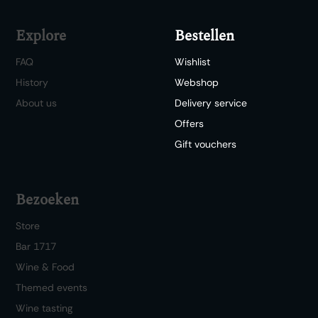
Explore
Bestellen
FAQ
Wishlist
History
Webshop
About us
Delivery service
Offers
Gift vouchers
Bezoeken
Store
Bar 1717
Wine & Food
Themed events
Wine tasting