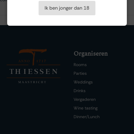
Ik ben jonger dan 18
Organiseren
Rooms
Parties
Weddings
Drinks
Vergaderen
Wine tasting
Dinner/Lunch