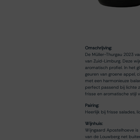
Omschrijving:
De Müller-Thurgau 2023 van
van Zuid-Limburg. Deze wijn
aromatisch profiel. In het g
geuren van groene appel, ci
met een harmonieuze balans
perfect passend bij lichte 
frisse en aromatische stijl
Pairing:
Heerlijk bij frisse salades,
Wijnhuis:
Wijngaard Apostelhoeve is 
van de Louwberg net buiten