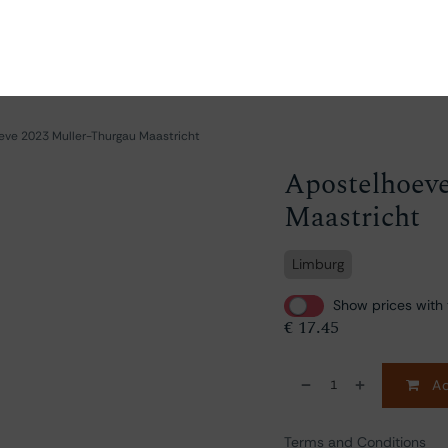
ganize
Discover
Order
Visit
Contact us
eve 2023 Muller-Thurgau Maastricht
Apostelhoev
Maastricht
Limburg
Show prices with 
€
17.45
Ad
Terms and Conditions