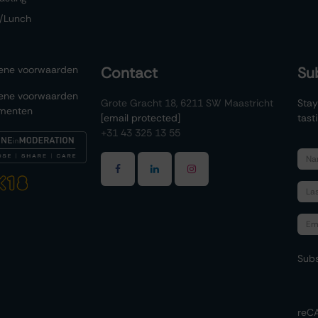
/Lunch
ene voorwaarden
Contact
Su
ene voorwaarden
Grote Gracht 18, 6211 SW Maastricht
Stay
menten
[email protected]
tast
+31 43 325 13 55
Subs
reC