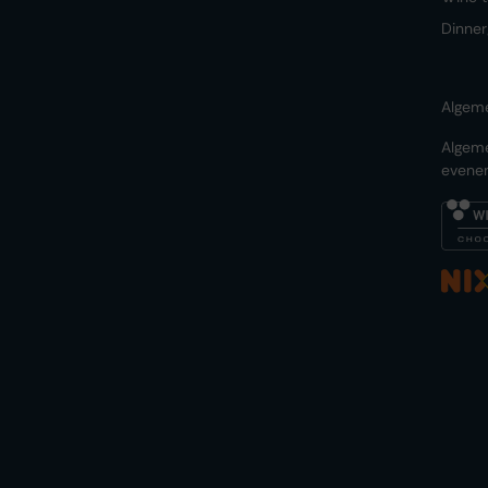
Dinner
Algem
Algem
evene