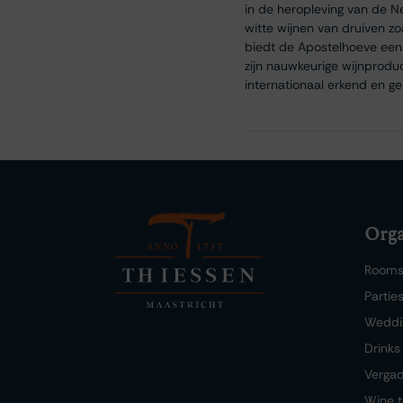
in de heropleving van de N
witte wijnen van druiven zoa
biedt de Apostelhoeve een 
zijn nauwkeurige wijnprod
internationaal erkend en ge
Orga
Room
Partie
Weddi
Drinks
Verga
Wine t