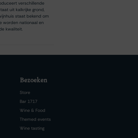
oduceert verschillende
aat uit kalkrijke grond,
wijnhuis staat bekend om
e worden nationaal en
e kwaliteit.
Bezoeken
Store
Bar 1717
Wine & Food
Themed events
Wine tasting