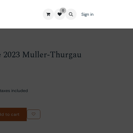
0
Sign in
e 2023 Muller-Thurgau
taxes included
d to cart