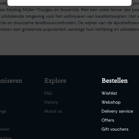
ederlandse wijnbouw. De Apostelhoeve beslaat zo’n 25 hectare en pr
ls Riesling, Müller-Thurgau en Auxerrois. Met een uniek terroir dat best
uitstekende omgeving voor het verbouwen van kwaliteitswijnen. Het 
uctie en duurzame landbouwmethoden. De wijnen van de Apostelhoev
nieten een groeiende populariteit vanwege hun verfijning en uitstekend
niseren
Explore
Bestellen
s
FAQ
Wishlist
s
History
Webshop
ngs
About us
Delivery service
Offers
deren
Gift vouchers
asting