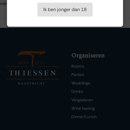
wijnen die de Rhône-streek te bieden heeft.
Ik ben jonger dan 18
Organiseren
Rooms
Parties
Weddings
Drinks
Vergaderen
Wine tasting
Dinner/Lunch