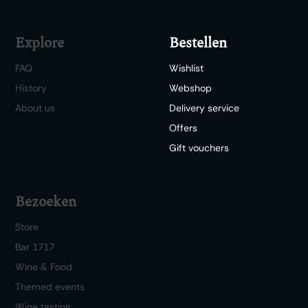
Explore
Bestellen
FAQ
Wishlist
History
Webshop
About us
Delivery service
Offers
Gift vouchers
Bezoeken
Store
Bar 1717
Wine & Food
Themed events
Wine tasting