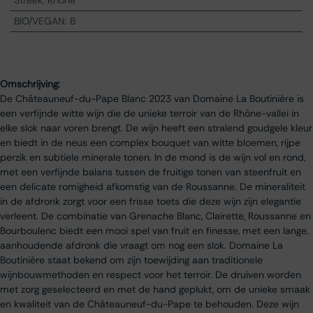
Streek
:
Rhone
BIO/VEGAN
:
B
Omschrijving:
De Châteauneuf-du-Pape Blanc 2023 van Domaine La Boutinière is
een verfijnde witte wijn die de unieke terroir van de Rhône-vallei in
elke slok naar voren brengt. De wijn heeft een stralend goudgele kleur
en biedt in de neus een complex bouquet van witte bloemen, rijpe
perzik en subtiele minerale tonen. In de mond is de wijn vol en rond,
met een verfijnde balans tussen de fruitige tonen van steenfruit en
een delicate romigheid afkomstig van de Roussanne. De mineraliteit
in de afdronk zorgt voor een frisse toets die deze wijn zijn elegantie
verleent. De combinatie van Grenache Blanc, Clairette, Roussanne en
Bourboulenc biedt een mooi spel van fruit en finesse, met een lange,
aanhoudende afdronk die vraagt om nog een slok. Domaine La
Boutinière staat bekend om zijn toewijding aan traditionele
wijnbouwmethoden en respect voor het terroir. De druiven worden
met zorg geselecteerd en met de hand geplukt, om de unieke smaak
en kwaliteit van de Châteauneuf-du-Pape te behouden. Deze wijn