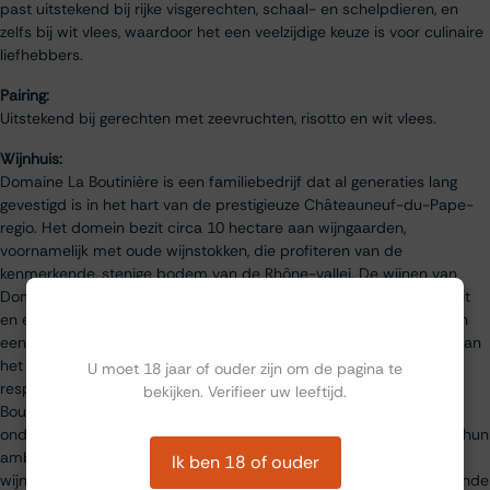
past uitstekend bij rijke visgerechten, schaal- en schelpdieren, en
zelfs bij wit vlees, waardoor het een veelzijdige keuze is voor culinaire
liefhebbers.
Pairing:
Uitstekend bij gerechten met zeevruchten, risotto en wit vlees.
Wijnhuis:
Domaine La Boutinière is een familiebedrijf dat al generaties lang
gevestigd is in het hart van de prestigieuze Châteauneuf-du-Pape-
regio. Het domein bezit circa 10 hectare aan wijngaarden,
voornamelijk met oude wijnstokken, die profiteren van de
kenmerkende, stenige bodem van de Rhône-vallei. De wijnen van
Domaine La Boutinière worden gewaardeerd om hun authenticiteit
Ben jij ouder dan 18?
en expressiviteit, mede dankzij traditionele vinificatieprocessen en
een duurzame aanpak in de wijngaard. Het wijnhuis is toegewijd aan
het behoud van het karakter van Châteauneuf-du-Pape, met
U moet 18 jaar of ouder zijn om de pagina te
respect voor de natuurlijke omgeving en het terroir. Domaine La
bekijken. Verifieer uw leeftijd.
Boutinière exporteert zijn wijnen wereldwijd en heeft diverse
onderscheidingen ontvangen, die de kwaliteit en consistentie van hun
ambacht onderstrepen. Het is een geliefde bestemming voor
Ik ben 18 of ouder
wijnliefhebbers die willen proeven van de rijke traditie en de verfijnde