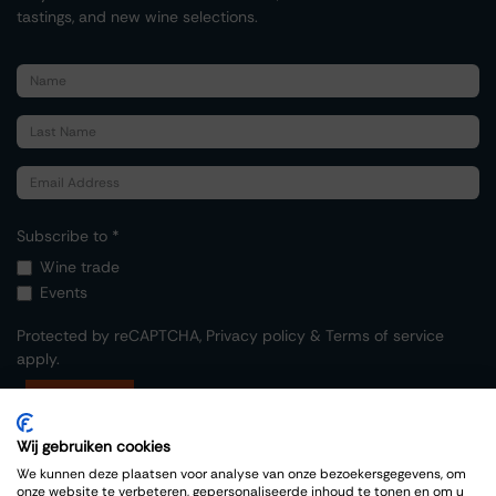
tastings, and new wine selections.
Subscribe to *
Wine trade
Events
Protected by reCAPTCHA,
Privacy policy
&
Terms of service
apply.
Submit
Wij gebruiken cookies
We kunnen deze plaatsen voor analyse van onze bezoekersgegevens, om
onze website te verbeteren, gepersonaliseerde inhoud te tonen en om u