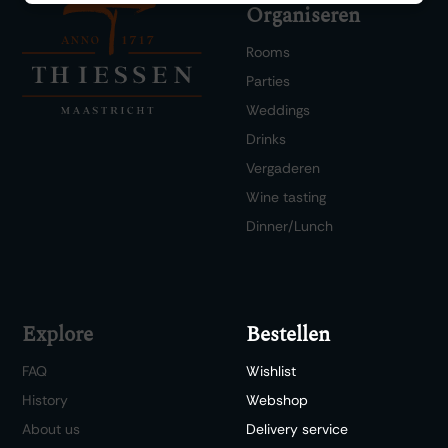
Organiseren
Rooms
Parties
Weddings
Drinks
Vergaderen
Wine tasting
Dinner/Lunch
Explore
Bestellen
FAQ
Wishlist
History
Webshop
About us
Delivery service