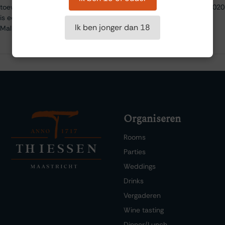
toewijding van de familie achter elke fles ervaren. L'Authentique 2020
is een uitstekende representatie van de krachtige, karaktervolle
Ik ben jonger dan 18
Malbec-wijnen waarvoor Cahors beroemd is.
Organiseren
Rooms
Parties
Weddings
Drinks
Vergaderen
Wine tasting
Dinner/Lunch