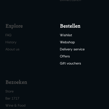
Explore
Bestellen
FAQ
Wishlist
History
Webshop
About us
Delivery service
Offers
Gift vouchers
Bezoeken
Store
Bar 1717
Wine & Food