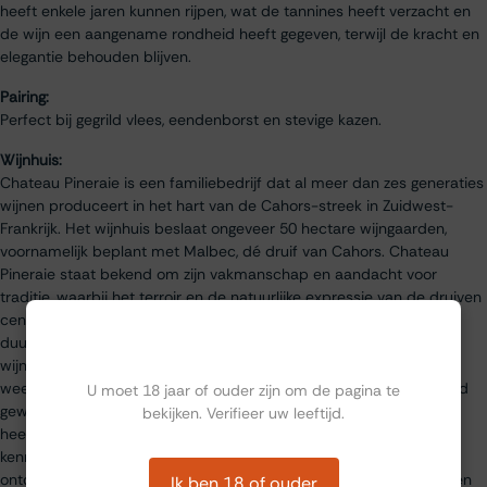
heeft enkele jaren kunnen rijpen, wat de tannines heeft verzacht en
de wijn een aangename rondheid heeft gegeven, terwijl de kracht en
elegantie behouden blijven.
Pairing:
Perfect bij gegrild vlees, eendenborst en stevige kazen.
Wijnhuis:
Chateau Pineraie is een familiebedrijf dat al meer dan zes generaties
wijnen produceert in het hart van de Cahors-streek in Zuidwest-
Frankrijk. Het wijnhuis beslaat ongeveer 50 hectare wijngaarden,
voornamelijk beplant met Malbec, dé druif van Cahors. Chateau
Pineraie staat bekend om zijn vakmanschap en aandacht voor
traditie, waarbij het terroir en de natuurlijke expressie van de druiven
centraal staan in het productieproces. Het domein werkt met
Ben jij ouder dan 18?
duurzame landbouwmethoden en streeft ernaar om authentieke
wijnen te creëren die het unieke karakter van de Cahors-regio
weerspiegelen. De wijnen van Chateau Pineraie worden wereldwijd
U moet 18 jaar of ouder zijn om de pagina te
gewaardeerd voor hun diepgang en complexiteit, en het wijnhuis
bekijken. Verifieer uw leeftijd.
heeft verschillende onderscheidingen ontvangen voor zijn
kenmerkende Cahors-wijnen. Bezoekers kunnen het wijnhuis
ontdekken via rondleidingen en proeverijen, waarbij ze de passie en
Ik ben 18 of ouder