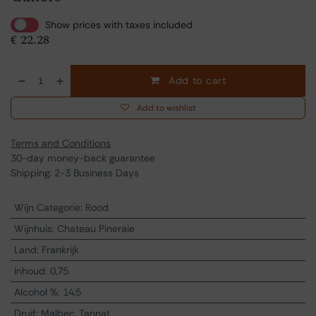
Show prices with taxes included
€
22.28
Add to cart
Add to wishlist
Terms and Conditions
30-day money-back guarantee
Shipping: 2-3 Business Days
Wijn Categorie
:
Rood
Wijnhuis
:
Chateau Pineraie
Land
:
Frankrijk
Inhoud
:
0,75
Alcohol %
:
14,5
Druif
:
Malbec, Tannat