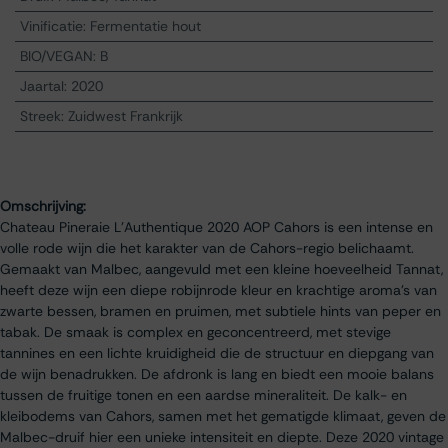
Vinificatie
:
Fermentatie hout
BIO/VEGAN
:
B
Jaartal
:
2020
Streek
:
Zuidwest Frankrijk
Omschrijving:
Chateau Pineraie L'Authentique 2020 AOP Cahors is een intense en
volle rode wijn die het karakter van de Cahors-regio belichaamt.
Gemaakt van Malbec, aangevuld met een kleine hoeveelheid Tannat,
heeft deze wijn een diepe robijnrode kleur en krachtige aroma’s van
zwarte bessen, bramen en pruimen, met subtiele hints van peper en
tabak. De smaak is complex en geconcentreerd, met stevige
tannines en een lichte kruidigheid die de structuur en diepgang van
de wijn benadrukken. De afdronk is lang en biedt een mooie balans
tussen de fruitige tonen en een aardse mineraliteit. De kalk- en
kleibodems van Cahors, samen met het gematigde klimaat, geven de
Malbec-druif hier een unieke intensiteit en diepte. Deze 2020 vintage