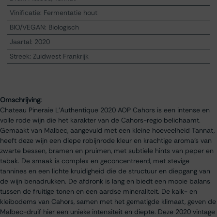
Vinificatie
:
Fermentatie hout
BIO/VEGAN
:
Biologisch
Jaartal
:
2020
Streek
:
Zuidwest Frankrijk
Omschrijving:
Chateau Pineraie L'Authentique 2020 AOP Cahors is een intense en
volle rode wijn die het karakter van de Cahors-regio belichaamt.
Gemaakt van Malbec, aangevuld met een kleine hoeveelheid Tannat,
heeft deze wijn een diepe robijnrode kleur en krachtige aroma’s van
zwarte bessen, bramen en pruimen, met subtiele hints van peper en
tabak. De smaak is complex en geconcentreerd, met stevige
tannines en een lichte kruidigheid die de structuur en diepgang van
de wijn benadrukken. De afdronk is lang en biedt een mooie balans
tussen de fruitige tonen en een aardse mineraliteit. De kalk- en
kleibodems van Cahors, samen met het gematigde klimaat, geven de
Malbec-druif hier een unieke intensiteit en diepte. Deze 2020 vintage