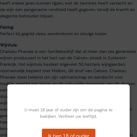
heeft enkele jaren kunnen rijpen, wat de tannines heeft verzacht en
de wijn een aangename rondheid heeft gegeven, terwijl de kracht en
elegantie behouden blijven.
Pairing:
Perfect bij gegrild vlees, eendenborst en stevige kazen.
Wijnhuis:
Chateau Pineraie is een familiebedrijf dat al meer dan zes generaties
wijnen produceert in het hart van de Cahors-streek in Zuidwest-
Frankrijk. Het wijnhuis beslaat ongeveer 50 hectare wijngaarden,
voornamelijk beplant met Malbec, dé druif van Cahors. Chateau
Pineraie staat bekend om zijn vakmanschap en aandacht voor
traditie, waarbij het terroir en de natuurlijke expressie van de druiven
centraal staan in het productieproces. Het domein werkt met
Ben jij ouder dan 18?
duurzame landbouwmethoden en streeft ernaar om authentieke
wijnen te creëren die het unieke karakter van de Cahors-regio
weerspiegelen. De wijnen van Chateau Pineraie worden wereldwijd
U moet 18 jaar of ouder zijn om de pagina te
gewaardeerd voor hun diepgang en complexiteit, en het wijnhuis
bekijken. Verifieer uw leeftijd.
heeft verschillende onderscheidingen ontvangen voor zijn
kenmerkende Cahors-wijnen. Bezoekers kunnen het wijnhuis
ontdekken via rondleidingen en proeverijen, waarbij ze de passie en
Ik ben 18 of ouder