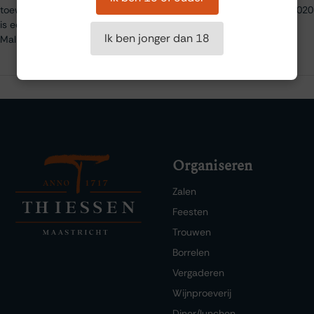
toewijding van de familie achter elke fles ervaren. L'Authentique 2020
is een uitstekende representatie van de krachtige, karaktervolle
Ik ben jonger dan 18
Malbec-wijnen waarvoor Cahors beroemd is.
Organiseren
Zalen
Feesten
Trouwen
Borrelen
Vergaderen
Wijnproeverij
Diner/lunchen