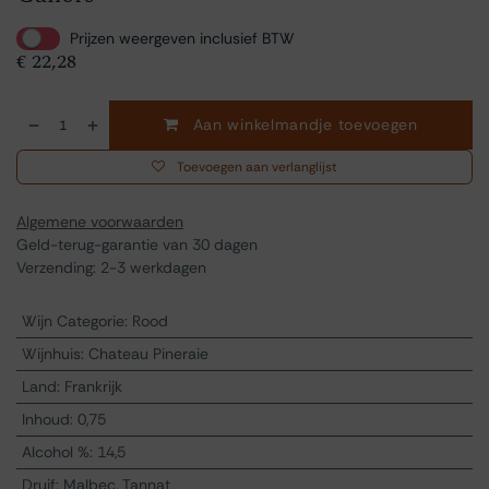
Prijzen weergeven inclusief BTW
€
22,28
Aan winkelmandje toevoegen
Toevoegen aan verlanglijst
Algemene voorwaarden
Geld-terug-garantie van 30 dagen
Verzending: 2-3 werkdagen
Wijn Categorie
:
Rood
Wijnhuis
:
Chateau Pineraie
Land
:
Frankrijk
Inhoud
:
0,75
Alcohol %
:
14,5
Druif
:
Malbec, Tannat