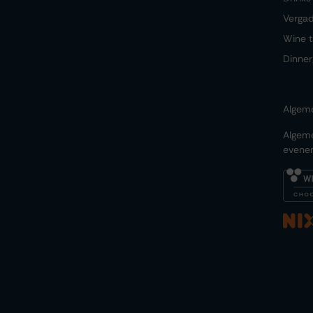
Verga
Wine t
Dinner
Algem
Algem
evene