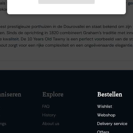
zoals Stilton, pure chocolade desserts of notentaarten. Kan ook puur 
gekoeld.
st prestigieuze porthuizen in de Dourovallei en staat bekend om zi
n. Sinds de oprichting in 1820 combineert Graham’s traditie met innov
ke kwaliteit. De 10 Years Old Tawny is een perfect voorbeeld van de st
nhout zorgt voor een rijke complexiteit en een ongeëvenaarde elegantie
niseren
Explore
Bestellen
s
FAQ
Wishlist
s
History
Webshop
ngs
About us
Delivery service
Offers