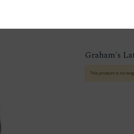
ganize
Discover
Order
Visit
Contact us
Graham's Lat
This product is no long