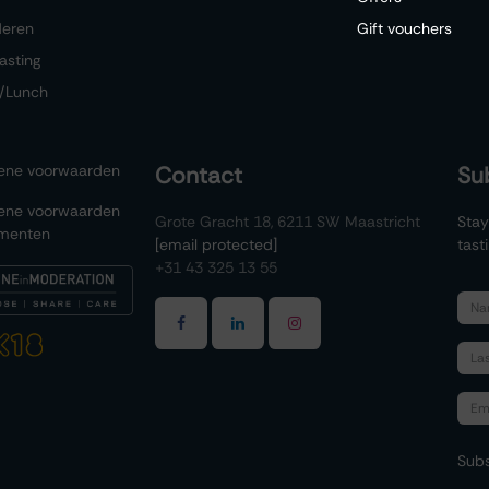
deren
Gift vouchers
asting
/Lunch
ene voorwaarden
Contact
Su
ene voorwaarden
Grote Gracht 18, 6211 SW Maastricht
Stay
menten
[email protected]
tast
+31 43 325 13 55
Subs