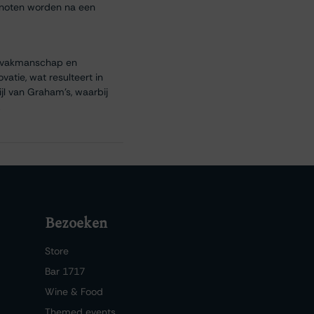
genoten worden na een
jn vakmanschap en
atie, wat resulteert in
ijl van Graham’s, waarbij
.
Bezoeken
Store
Bar 1717
Wine & Food
Themed events