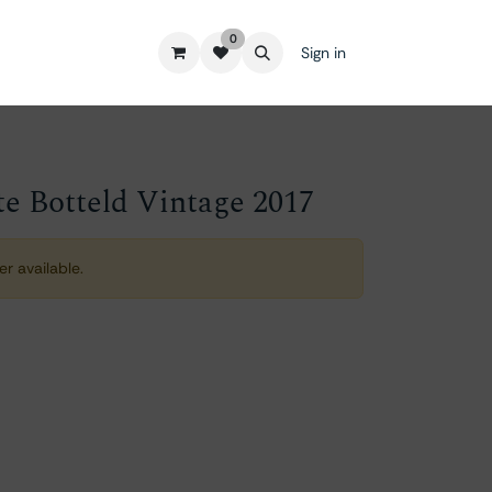
0
Sign in
e Botteld Vintage 2017
er available.