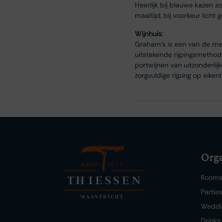
Heerlijk bij blauwe kazen 
maaltijd, bij voorkeur licht 
Wijnhuis:
Graham’s is een van de mee
uitstekende rijpingsmethode
portwijnen van uitzonderlij
zorgvuldige rijping op eike
Orga
Room
Partie
Weddi
Drinks