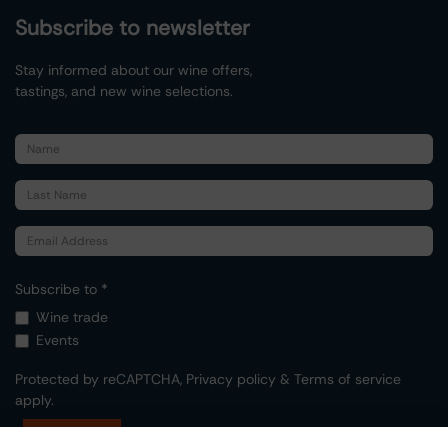
Subscribe to newsletter
Stay informed about our wine offers,
tastings, and new wine selections.
Subscribe to *
Wine trade
Events
Protected by reCAPTCHA,
Privacy policy
&
Terms of service
apply.
Submit