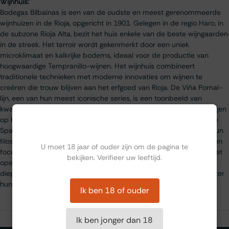
Wijnhuis:
Bodegas Bilbaínas is een van de oudste en meest gerenommeerde
wijnhuizen in de Rioja, opgericht in 1901. Gelegen in de regio Haro, in
de subzone Rioja Alta, bezit het huis enkele van de beste wijngaarden
in de streek. Het terroir wordt gekenmerkt door een uniek
microklimaat en kalkrijke bodems, ideaal voor de productie van
hoogwaardige Tempranillo-wijnen. Het wijnhuis combineert
traditionele technieken met moderne innovaties om wijnen te
creëren die trouw blijven aan het erfgoed van Rioja. De Viña Pomal-
lijn, een van hun meest iconische series, is een toonbeeld van
kwaliteit en consistentie. Met talloze internationale onderscheidingen
op hun naam blijft Bodegas Bilbaínas een standaarddrager van de
Ben jij ouder dan 18?
Spaanse wijncultuur. Duurzaamheid speelt een belangrijke rol in hun
filosofie: van het minimaliseren van de impact op het milieu tot een
U moet 18 jaar of ouder zijn om de pagina te
focus op biologische wijnbouw. Het huis verwelkomt bezoekers met
bekijken. Verifieer uw leeftijd.
open armen en biedt rondleidingen en proeverijen aan die een
diepgaand inzicht geven in de rijke geschiedenis en expertise achter
hun wijnen.
Ik ben 18 of ouder
Ik ben jonger dan 18