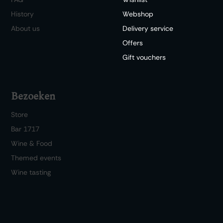
History
Webshop
About us
Delivery service
Offers
Gift vouchers
Bezoeken
Store
Bar 1717
Wine & Food
Themed events
Wine tasting