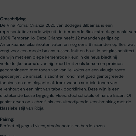
Omschrijving:
De Viña Pomal Crianza 2020 van Bodegas Bilbaínas is een
representatieve rode wijn uit de beroemde Rioja-streek, gemaakt van
100% Tempranillo. Deze Crianza heeft 12 maanden gerijpt op
Amerikaanse eikenhouten vaten en nog eens 6 maanden op fles, wat
zorgt voor een mooie balans tussen fruit en hout. In het glas schittert
de wijn met een diepe kersenrode kleur. In de neus biedt hij
verleidelijke aroma’s van rijp rood fruit zoals kersen en pruimen,
gecombineerd met tonen van vanille, kokos en een vleugje zoete
specerijen. De smaak is zacht en rond, met goed geïntegreerde
tannines en een elegante afdronk waarin subtiele tonen van
eikenhout en een hint van tabak doorklinken. Deze wijn is een
uitstekende keuze bij gegrild vlees, stoofschotels of harde kazen. Of
geniet ervan op zichzelf, als een uitnodigende kennismaking met de
klassieke stijl van Rioja.
Pairing:
Perfect bij gegrild vlees, stoofschotels en harde kazen.