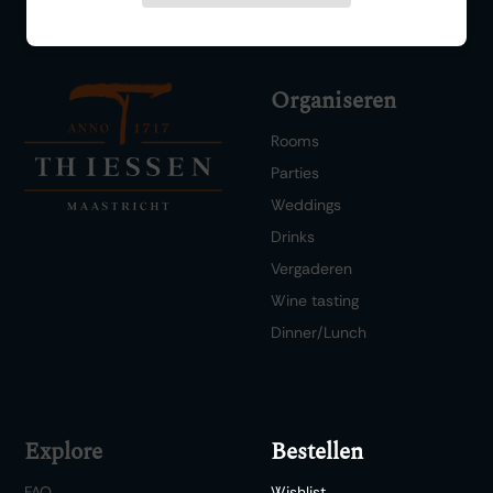
Organiseren
Rooms
Parties
Weddings
Drinks
Vergaderen
Wine tasting
Dinner/Lunch
Explore
Bestellen
FAQ
Wishlist