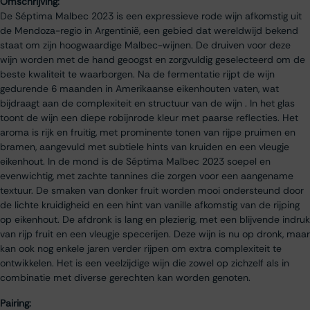
Omschrijving:
De Séptima Malbec 2023 is een expressieve rode wijn afkomstig uit
de Mendoza-regio in Argentinië, een gebied dat wereldwijd bekend
staat om zijn hoogwaardige Malbec-wijnen. De druiven voor deze
wijn worden met de hand geoogst en zorgvuldig geselecteerd om de
beste kwaliteit te waarborgen. Na de fermentatie rijpt de wijn
gedurende 6 maanden in Amerikaanse eikenhouten vaten, wat
bijdraagt aan de complexiteit en structuur van de wijn . In het glas
toont de wijn een diepe robijnrode kleur met paarse reflecties. Het
aroma is rijk en fruitig, met prominente tonen van rijpe pruimen en
bramen, aangevuld met subtiele hints van kruiden en een vleugje
eikenhout. In de mond is de Séptima Malbec 2023 soepel en
evenwichtig, met zachte tannines die zorgen voor een aangename
textuur. De smaken van donker fruit worden mooi ondersteund door
de lichte kruidigheid en een hint van vanille afkomstig van de rijping
op eikenhout. De afdronk is lang en plezierig, met een blijvende indruk
van rijp fruit en een vleugje specerijen. Deze wijn is nu op dronk, maar
kan ook nog enkele jaren verder rijpen om extra complexiteit te
ontwikkelen. Het is een veelzijdige wijn die zowel op zichzelf als in
combinatie met diverse gerechten kan worden genoten.
Pairing: