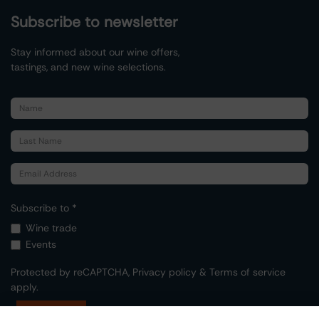
Subscribe to newsletter
Stay informed about our wine offers,
tastings, and new wine selections.
Subscribe to *
Wine trade
Events
Protected by reCAPTCHA,
Privacy policy
&
Terms of service
apply.
Submit