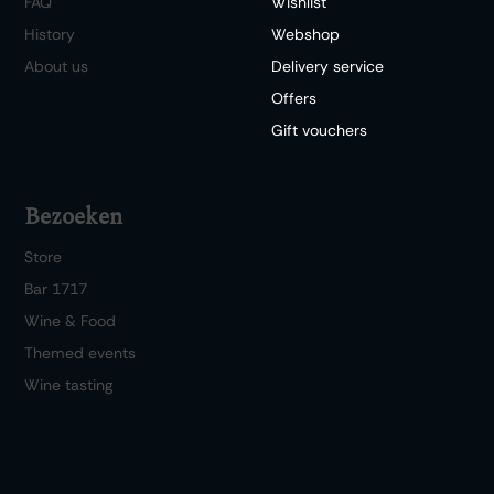
FAQ
Wishlist
History
Webshop
About us
Delivery service
Offers
Gift vouchers
Bezoeken
Store
Bar 1717
Wine & Food
Themed events
Wine tasting