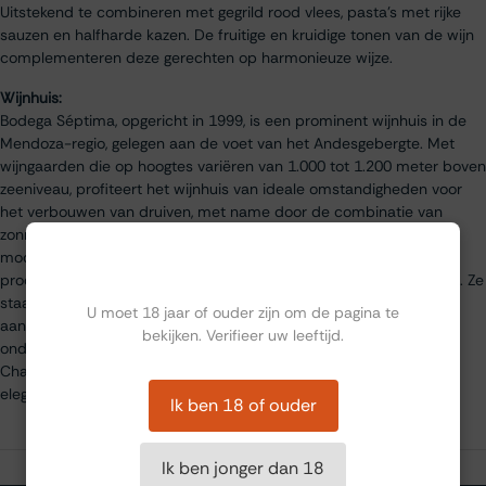
Uitstekend te combineren met gegrild rood vlees, pasta's met rijke
sauzen en halfharde kazen. De fruitige en kruidige tonen van de wijn
complementeren deze gerechten op harmonieuze wijze.
Wijnhuis:
Bodega Séptima, opgericht in 1999, is een prominent wijnhuis in de
Mendoza-regio, gelegen aan de voet van het Andesgebergte. Met
wijngaarden die op hoogtes variëren van 1.000 tot 1.200 meter boven
zeeniveau, profiteert het wijnhuis van ideale omstandigheden voor
het verbouwen van druiven, met name door de combinatie van
zonnige dagen en koele nachten. Séptima maakt gebruik van
moderne technieken en traditionele vakmanschap om wijnen te
Ben jij ouder dan 18?
produceren die de essentie van de Argentijnse terroirs vastleggen. Ze
staan bekend om hun duurzame productiemethoden en hun
U moet 18 jaar of ouder zijn om de pagina te
aandacht voor kwaliteit, wat hen meerdere internationale
bekijken. Verifieer uw leeftijd.
onderscheidingen heeft opgeleverd. Hun wijnen, zoals deze Obra
Chardonnay, zijn geliefd om hun balans tussen fruitigheid en
elegantie, en worden wereldwijd gewaardeerd.
Ik ben 18 of ouder
Ik ben jonger dan 18