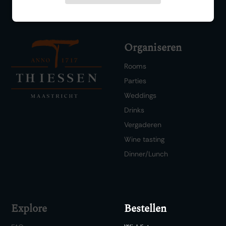
Organiseren
Rooms
Parties
Weddings
Drinks
Vergaderen
Wine tasting
Dinner/Lunch
Explore
Bestellen