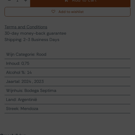
Add to cart
Add to wishlist
Terms and Conditions
30-day money-back guarantee
Shipping: 2-3 Business Days
Wijn Categorie
:
Rood
Inhoud
:
0,75
Alcohol %
:
14
Jaartal
:
2024
,
2023
Wijnhuis
:
Bodega Septima
Land
:
Argentinië
Streek
:
Mendoza