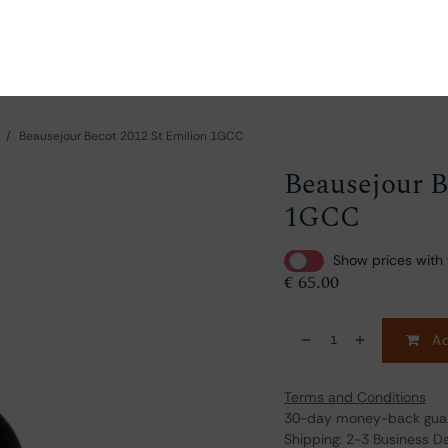
ganize
Discover
Order
Visit
Contact us
Beausejour Becot 2012 St Emilion 1GCC
Beausejour B
1GCC
Show prices with 
€
65.00
Ad
Terms and Conditions
30-day money-back gua
Shipping: 2-3 Business D