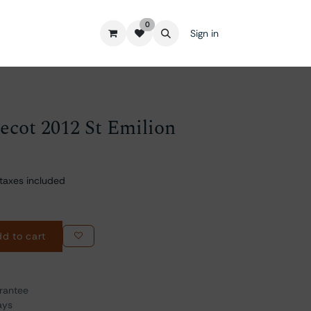
0
Sign in
ecot 2012 St Emilion
taxes included
d to cart
rantee
ays