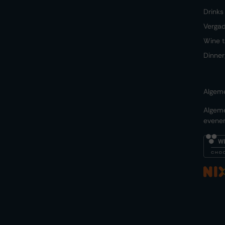
Drinks
Verga
Wine t
Dinner
Algem
Algem
evene