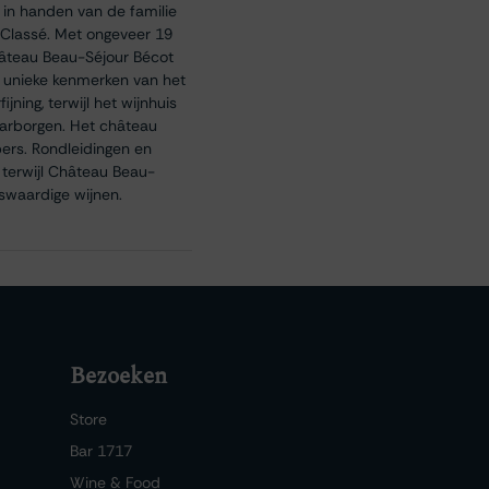
 in handen van de familie
u Classé. Met ongeveer 19
hâteau Beau-Séjour Bécot
e unieke kenmerken van het
jning, terwijl het wijnhuis
aarborgen. Het château
ers. Rondleidingen en
, terwijl Château Beau-
dswaardige wijnen.
Bezoeken
Store
Bar 1717
Wine & Food