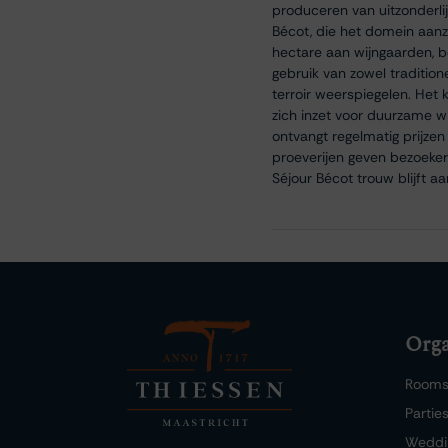
produceren van uitzonderli
Bécot, die het domein aanz
hectare aan wijngaarden, 
gebruik van zowel traditio
terroir weerspiegelen. Het k
zich inzet voor duurzame w
ontvangt regelmatig prijze
proeverijen geven bezoekers
Séjour Bécot trouw blijft a
Orga
Room
Partie
Weddi