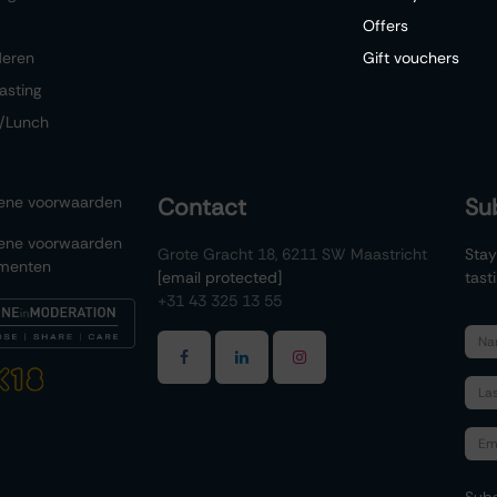
Offers
deren
Gift vouchers
asting
/Lunch
ene voorwaarden
Contact
Su
ene voorwaarden
Grote Gracht 18, 6211 SW Maastricht
Stay
menten
[email protected]
tast
+31 43 325 13 55
Subs