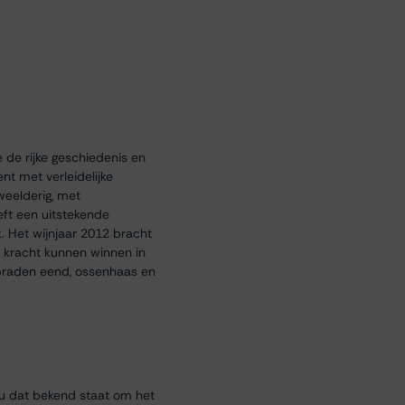
 de rijke geschiedenis en
nt met verleidelijke
weelderig, met
eft een uitstekende
. Het wijnjaar 2012 bracht
n kracht kunnen winnen in
ebraden eend, ossenhaas en
eau dat bekend staat om het