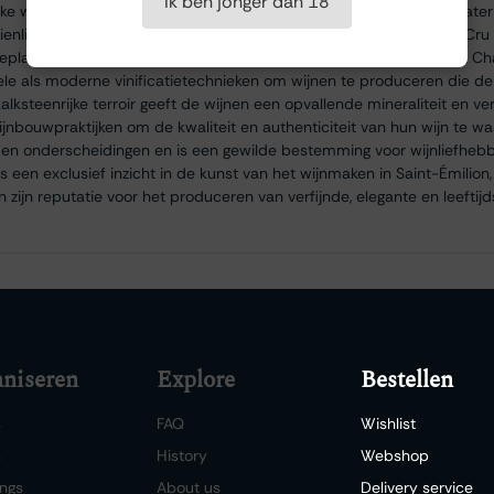
Ik ben jonger dan 18
jke wijnen. Het château werd in de 18e eeuw opgericht en kwam later
ienlijk uitbreidde en bijdroeg aan de erkenning als Premier Grand Cr
beplant met Merlot, Cabernet Franc en Cabernet Sauvignon, maakt C
nele als moderne vinificatietechnieken om wijnen te produceren die d
alksteenrijke terroir geeft de wijnen een opvallende mineraliteit en verfi
ijnbouwpraktijken om de kwaliteit en authenticiteit van hun wijn te w
n en onderscheidingen en is een gewilde bestemming voor wijnliefhebb
 een exclusief inzicht in de kunst van het wijnmaken in Saint-Émilion
an zijn reputatie voor het produceren van verfijnde, elegante en leeftij
niseren
Explore
Bestellen
s
FAQ
Wishlist
s
History
Webshop
ngs
About us
Delivery service