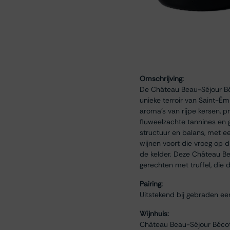
Omschrijving:
De Château Beau-Séjour Béc
unieke terroir van Saint-Ém
aroma's van rijpe kersen, p
fluweelzachte tannines en 
structuur en balans, met e
wijnen voort die vroeg op 
de kelder. Deze Château Be
gerechten met truffel, die d
Pairing:
Uitstekend bij gebraden ee
Wijnhuis:
Château Beau-Séjour Bécot l