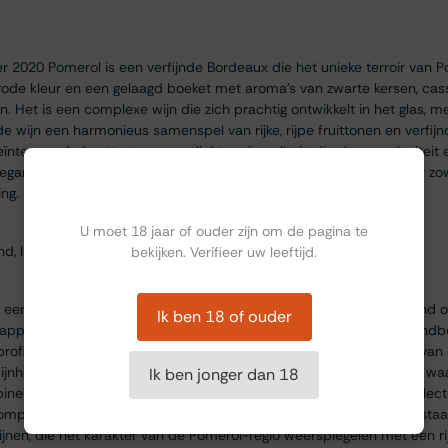
 2020 Pomerol is een verfijnde Bordeaux die het unieke terroir van 
nrode kleur en een gelaagd boeket met aroma’s van zwarte kersen, cass
en. Het is een complexe wijn die zich prachtig ontwikkelt in het glas, m
 wijn een harmonieus samenspel van rijke, rijpe fruittonen en verfijn
ïntegreerde houttoets en een lichte mineraliteit, die de complexiteit
legant en lang, wat deze wijn tot een uitstekende keuze maakt voor zo
Ben jij ouder dan 18?
ing.
U moet 18 jaar of ouder zijn om de pagina te
nd, lamsrack en paddenstoelenrisotto.
bekijken. Verifieer uw leeftijd.
een klein maar prestigieus wijnhuis in het hart van Pomerol, bekend om
Ik ben 18 of ouder
happen van de regio perfect belichamen. Gevestigd op klei- en grindbo
profiteert het domein van een uitzonderlijke ligging dichtbij enkele 
ijnhuis legt een sterke focus op vakmanschap en terroirexpressie, wa
Ik ben jonger dan 18
neerd. De druiven worden handmatig geoogst en zorgvuldig geselectee
omplexiteit en diepgang te ontwikkelen. Château Clos du Clocher staa
jnen, die het karakter van de Pomerol-regio weerspiegelen met een r