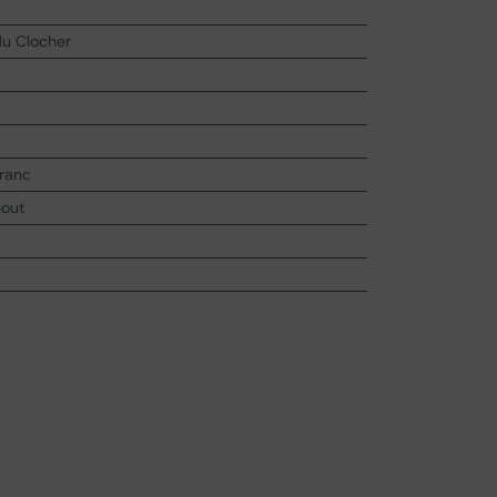
du Clocher
Franc
hout