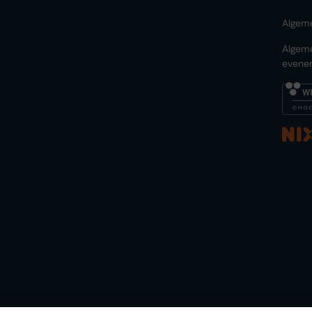
Algem
Algem
evene