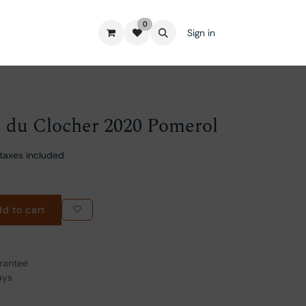
0
Sign in
 du Clocher 2020 Pomerol
taxes included
d to cart
rantee
ays