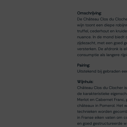
Omschrijving:
De Château Clos du Clocher
wijn toont een diepe robij
truffel, cederhout en kruid
nuance. In de mond biedt de
zijdezacht, met een goed ge
versterken. De afdronk is e
consumptie als langere rijp
Pairing:
Uitstekend bij gebraden ee
Wijnhuis:
Château Clos du Clocher is 
de karakteristieke eigensc
Merlot en Cabernet Franc, 
châteaux in Pomerol. Het w
technieken worden gecombi
in Franse eiken vaten om c
en goed gestructureerde wi