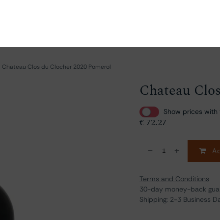
ganize
Discover
Order
Visit
Contact us
Chateau Clos du Clocher 2020 Pomerol
Chateau Clos
Show prices with 
€
72.27
Ad
Terms and Conditions
30-day money-back gua
Shipping: 2-3 Business D