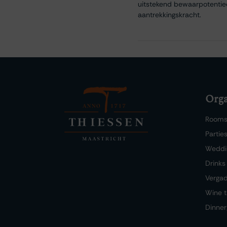
uitstekend bewaarpotentieel
aantrekkingskracht.
Orga
Room
Partie
Weddi
Drinks
Verga
Wine t
Dinner