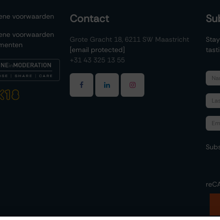
ene voorwaarden
Contact
Su
ene voorwaarden
Grote Gracht 18, 6211 SW Maastricht
Stay
menten
[email protected]
tast
+31 43 325 13 55
Subs
reC