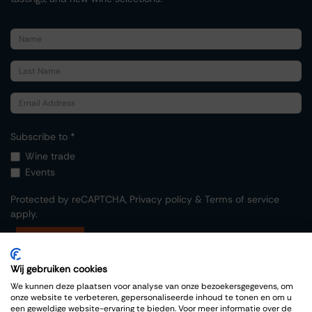
Subscribe to *
Wine trade
Events
Protected by reCAPTCHA,
Privacy policy
&
Terms of service
apply.
Submit
Wij gebruiken cookies
We kunnen deze plaatsen voor analyse van onze bezoekersgegevens, om
onze website te verbeteren, gepersonaliseerde inhoud te tonen en om u
een geweldige website-ervaring te bieden. Voor meer informatie over de