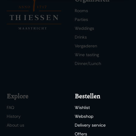
Rooms
Parties
Weddings
Drinks
Vergaderen
Wine tasting
Dinner/Lunch
Explore
Bestellen
FAQ
Wishlist
History
Webshop
About us
Delivery service
Offers