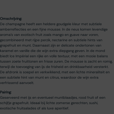
Omschrijving:
De champagne heeft een heldere goudgele kleur met subtiele
amberreflecties en een fijne mousse. In de neus komen levendige
aroma’s van exotisch fruit zoals mango en guave naar voren,
gecombineerd met rijpe perzik, nectarine en subtiele hints van
grapefruit en munt. Daarnaast zijn er delicate ondertonen van
karamel en vanille die de wijn extra diepgang geven. In de mond
biedt Ice Impérial een rijke en volle textuur, met een mooie balans
tussen zoete fruittonen en frisse zuren. De mousse is zacht en romig,
terwijl de toevoeging van ijs de frisheid en drinkbaarheid versterkt.
De afdronk is soepel en verkwikkend, met een lichte mineraliteit en
een subtiele hint van munt en citrus, waardoor de wijn extra
verfrissend aanvoelt.
Pairing:
Geserveerd met ijs en eventueel muntblaadjes, rood fruit of een
schijfje grapefruit. Ideaal bij lichte zomerse gerechten, sushi,
exotische fruitsalades of als luxe aperitief.