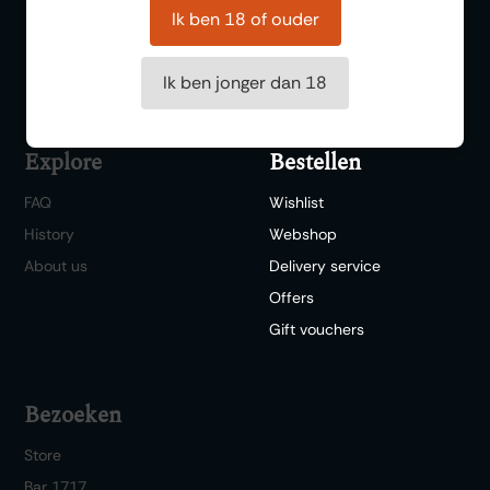
Wine tasting
Ik ben 18 of ouder
Dinner/Lunch
Ik ben jonger dan 18
Explore
Bestellen
FAQ
Wishlist
History
Webshop
About us
Delivery service
Offers
Gift vouchers
Bezoeken
Store
Bar 1717