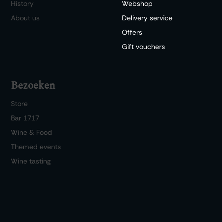
History
Webshop
About us
Delivery service
Offers
Gift vouchers
Bezoeken
Store
Bar 1717
Wine & Food
Themed events
Wine tasting