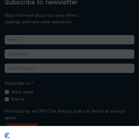
Subscribe to newsletter
Stay informed about our wine offers,
tastings, and new wine selections.
Subscribe to *
Wine trade
Events
Protected by reCAPTCHA,
Privacy policy
&
Terms of service
apply.
Submit