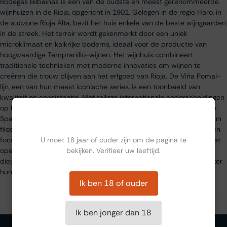
Bodegas Bilbaínas is een van de oudste en meest gerenommeerde
wijnhuizen in de Rioja, opgericht in 1901. Gelegen in de regio Haro, in
de subzone Rioja Alta, bezit het huis enkele van de beste wijngaarden
in de streek. Het terroir wordt gekenmerkt door een uniek
microklimaat en kalkrijke bodems, ideaal voor de productie van
hoogwaardige Tempranillo-wijnen. Het wijnhuis combineert
traditionele technieken met moderne innovaties om wijnen te
creëren die trouw blijven aan het erfgoed van Rioja. De Viña Pomal-
lijn, een van hun meest iconische series, is een toonbeeld van
kwaliteit en consistentie. Met talloze internationale onderscheidingen
op hun naam blijft Bodegas Bilbaínas een standaarddrager van de
Ben jij ouder dan 18?
Spaanse wijncultuur. Duurzaamheid speelt een belangrijke rol in hun
filosofie: van het minimaliseren van de impact op het milieu tot een
U moet 18 jaar of ouder zijn om de pagina te
focus op biologische wijnbouw. Het huis verwelkomt bezoekers met
bekijken. Verifieer uw leeftijd.
open armen en biedt rondleidingen en proeverijen aan die een
diepgaand inzicht geven in de rijke geschiedenis en expertise achter
hun wijnen.
Ik ben 18 of ouder
Ik ben jonger dan 18