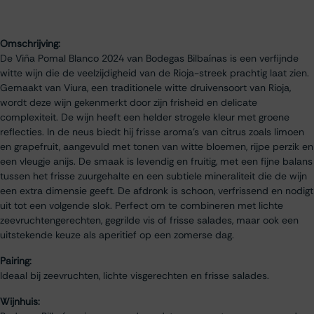
Omschrijving:
De Viña Pomal Blanco 2024 van Bodegas Bilbaínas is een verfijnde
witte wijn die de veelzijdigheid van de Rioja-streek prachtig laat zien.
Gemaakt van Viura, een traditionele witte druivensoort van Rioja,
wordt deze wijn gekenmerkt door zijn frisheid en delicate
complexiteit. De wijn heeft een helder strogele kleur met groene
reflecties. In de neus biedt hij frisse aroma’s van citrus zoals limoen
en grapefruit, aangevuld met tonen van witte bloemen, rijpe perzik en
een vleugje anijs. De smaak is levendig en fruitig, met een fijne balans
tussen het frisse zuurgehalte en een subtiele mineraliteit die de wijn
een extra dimensie geeft. De afdronk is schoon, verfrissend en nodigt
uit tot een volgende slok. Perfect om te combineren met lichte
zeevruchtengerechten, gegrilde vis of frisse salades, maar ook een
uitstekende keuze als aperitief op een zomerse dag.
Pairing:
Ideaal bij zeevruchten, lichte visgerechten en frisse salades.
Wijnhuis: