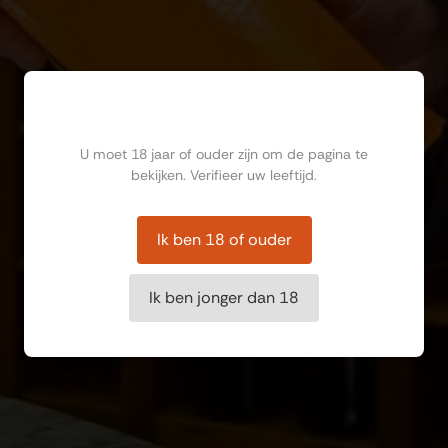
Ben jij ouder dan 18?
U moet 18 jaar of ouder zijn om de pagina te
bekijken. Verifieer uw leeftijd.
Ik ben 18 of ouder
Ik ben jonger dan 18