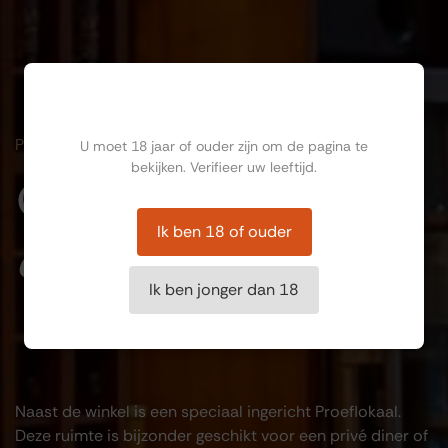
Ben jij ouder dan 18?
PROEFLOKAAL
U moet 18 jaar of ouder zijn om de pagina te
bekijken. Verifieer uw leeftijd.
Ontdek en
Ik ben 18 of ouder
ervaar
Ik ben jonger dan 18
Naast de winkel is een speciaal ingericht Proeflokaal.
Deze ruimte is bijzonder geschikt voor een privé diner of