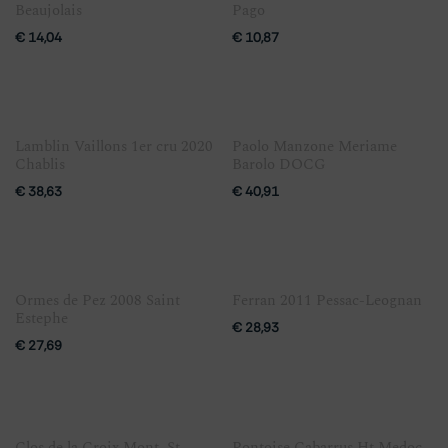
Beaujolais
Pago
€
14,04
€
10,87
Lamblin Vaillons 1er cru 2020
Paolo Manzone Meriame
Chablis
Barolo DOCG
€
38,63
€
40,91
Ormes de Pez 2008 Saint
Ferran 2011 Pessac-Leognan
Estephe
€
28,93
€
27,69
Clos de la Croix Mont. St.
Pontoise Cabarrus Ht Medoc