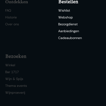
Bestellen
Ontdekken
FAQ
Wishlist
Historie
Webshop
Over ons
Bezorgdienst
Aanbiedingen
Cadeaubonnen
Bezoeken
Winkel
Bar 1717
Wijn & Spijs
Thema events
Wijnproeverij