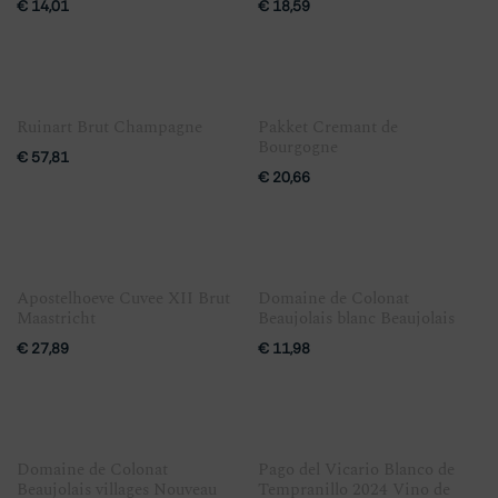
€
14,01
€
18,59
Ruinart Brut Champagne
Pakket Cremant de
Bourgogne
€
57,81
€
20,66
Apostelhoeve Cuvee XII Brut
Domaine de Colonat
Maastricht
Beaujolais blanc Beaujolais
€
27,89
€
11,98
Domaine de Colonat
Pago del Vicario Blanco de
Beaujolais villages Nouveau
Tempranillo 2024 Vino de