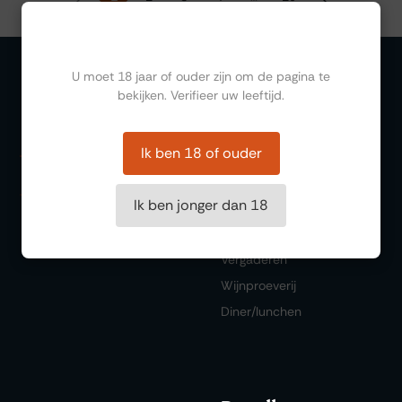
Ben jij ouder dan 18?
U moet 18 jaar of ouder zijn om de pagina te
bekijken. Verifieer uw leeftijd.
Organiseren
Ik ben 18 of ouder
Zalen
Feesten
Ik ben jonger dan 18
Trouwen
Borrelen
Vergaderen
Wijnproeverij
Diner/lunchen