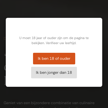
Ben jij ouder dan 18?
U moet 18 jaar of ouder zijn om de pagina te
DINER EN LUNCH
bekijken. Verifieer uw leeftijd.
Sfeervol
Ik ben 18 of ouder
dineren en
Ik ben jonger dan 18
lunchen
Geniet van een bijzondere combinatie van culinaire