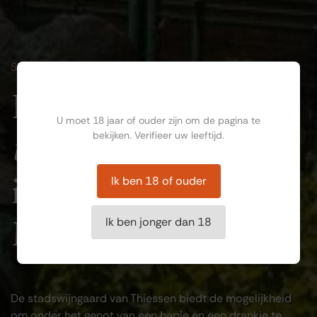
STADSWIJNGAARD
Ben jij ouder dan 18?
Een
U moet 18 jaar of ouder zijn om de pagina te
unieke plek
bekijken. Verifieer uw leeftijd.
in hartje
Ik ben 18 of ouder
Maastricht
Ik ben jonger dan 18
De stadswijngaard van Thiessen biedt de mogelijkheid
om onder het genot van een hapje en een drankje te