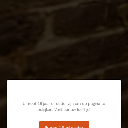
Ben jij ouder dan 18?
U moet 18 jaar of ouder zijn om de pagina te
bekijken. Verifieer uw leeftijd.
Ik ben 18 of ouder