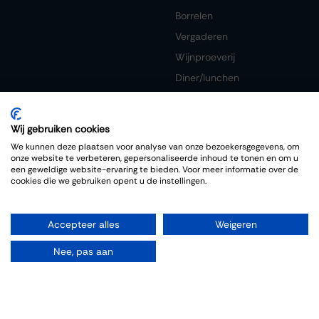
Borrelen
Vergaderen
Wijnproeverij
Diner/lunchen
Wij gebruiken cookies
We kunnen deze plaatsen voor analyse van onze bezoekersgegevens, om
Bestellen
Ontdekken
onze website te verbeteren, gepersonaliseerde inhoud te tonen en om u
een geweldige website-ervaring te bieden. Voor meer informatie over de
FAQ
Wishlist
cookies die we gebruiken opent u de instellingen.
Historie
Webshop
Over ons
Bezorgdienst
Accepteer alles
Weigeren
Aanbiedingen
Nee, pas aan
Cadeaubonnen