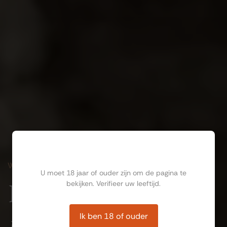
Ben jij ouder dan 18?
WIJNPROEVERIJ
U moet 18 jaar of ouder zijn om de pagina te
Een
bekijken. Verifieer uw leeftijd.
unieke
Ik ben 18 of ouder