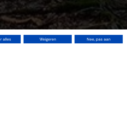
 alles
Weigeren
Nee, pas aan
Bezoeken