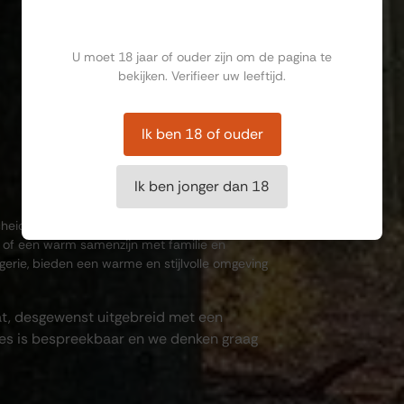
Ben jij ouder dan 18?
U moet 18 jaar of ouder zijn om de pagina te
n
bekijken. Verifieer uw leeftijd.
Ik ben 18 of ouder
Ik ben jonger dan 18
fscheid in ons monumentale stadspand. Of het
g of een warm samenzijn met familie en
gerie, bieden een warme en stijlvolle omgeving
at, desgewenst uitgebreid met een
lles is bespreekbaar en we denken graag