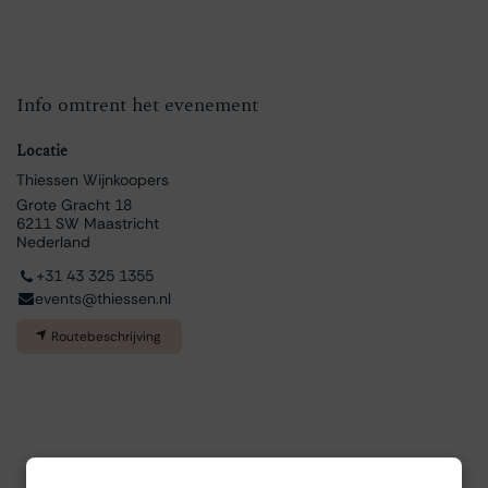
Info omtrent het evenement
Locatie
Thiessen Wijnkoopers
Grote Gracht 18
6211 SW Maastricht
Nederland
+31 43 325 1355
events@thiessen.nl
Routebeschrijving