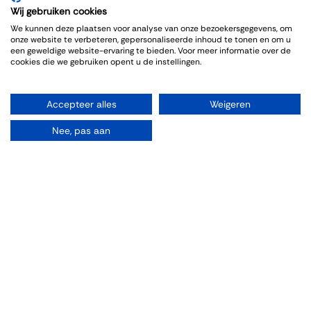
Wij gebruiken cookies
We kunnen deze plaatsen voor analyse van onze bezoekersgegevens, om
onze website te verbeteren, gepersonaliseerde inhoud te tonen en om u
een geweldige website-ervaring te bieden. Voor meer informatie over de
cookies die we gebruiken opent u de instellingen.
Accepteer alles
Weigeren
Organiseren
Nee, pas aan
Zalen
Feesten
Trouwen
Borrelen
Vergaderen
Wijnproeverij
Diner/lunchen