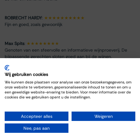
ROBRECHT HARDY
:
★★★★★★★★★★
Fijn en goed, zoals gewoonlijk
Max Spits
:
★★★★★★★★
Genoten van een sfeervolle en informatieve wijnproeverij. De
bijpassende gerechten sloten goed aan bij de wijnen.
Wij gebruiken cookies
We kunnen deze plaatsen voor analyse van onze bezoekersgegevens, om
onze website te verbeteren, gepersonaliseerde inhoud te tonen en om u
Info omtrent het evenement
een geweldige website-ervaring te bieden. Voor meer informatie over de
cookies die we gebruiken opent u de instellingen.
Locatie
Thiessen Wijnkoopers B.V.
Accepteer alles
Weigeren
Grote Gracht 18
6211 SW Maastricht
Nee, pas aan
Nederland