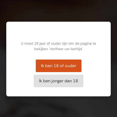
Ben jij ouder dan 18?
U moet 18 jaar of ouder zijn om de pagina te
bekijken. Verifieer uw leeftijd.
Ik ben 18 of ouder
Ik ben jonger dan 18