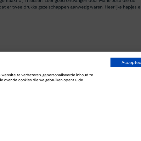
egemaakt bij Thiessen. Zeer goed ontvangen door Marie José die de
dat er twee drukke gezelschappen aanwezig waren. Heerlijke hapjes e
Accepteer
website te verbeteren, gepersonaliseerde inhoud te
ie over de cookies die we gebruiken opent u de
everij. De bijpassende gerechten sloten goed aan bij de wijnen.