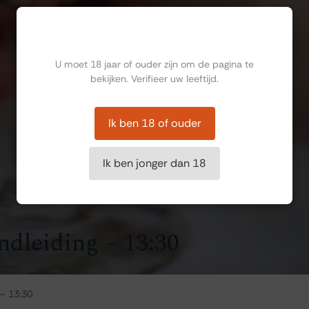
Ben jij ouder dan 18?
U moet 18 jaar of ouder zijn om de pagina te
bekijken. Verifieer uw leeftijd.
Ik ben 18 of ouder
Ik ben jonger dan 18
ndleiding – 13:30
 – 13:30