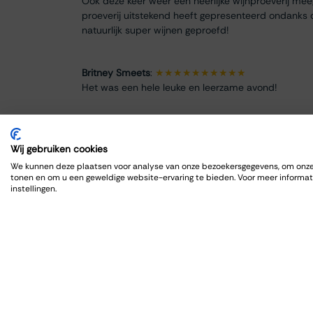
Ook deze keer weer een heerlijke wijnproeverij me
proeverij uitstekend heeft gepresenteerd ondanks 
natuurlijk super wijnen geproefd!
Britney Smeets
:
★★★★★★★★★★
Het was een hele leuke en leerzame avond!
Renate Finke
:
★★★★★★★★
Es war ein schöner Abend
Wij gebruiken cookies
We kunnen deze plaatsen voor analyse van onze bezoekersgegevens, om onze 
tonen en om u een geweldige website-ervaring te bieden. Voor meer informat
ROBRECHT HARDY
:
★★★★★★★★★★
instellingen.
Fijn en goed, zoals gewoonlijk
Max Spits
:
★★★★★★★★
Genoten van een sfeervolle en informatieve wijnpro