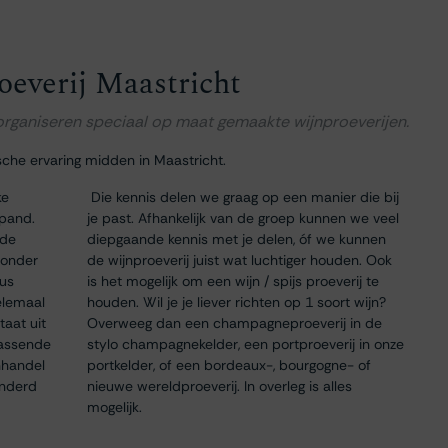
oeverij Maastricht
 organiseren speciaal op maat gemaakte wijnproeverijen.
sche ervaring midden in Maastricht.
ke
Die kennis delen we graag op een manier die bij
 pand.
je past. Afhankelijk van de groep kunnen we veel
 de
diepgaande kennis met je delen, óf we kunnen
 onder
de wijnproeverij juist wat luchtiger houden. Ook
dus
is het mogelijk om een wijn / spijs proeverij te
elemaal
houden. Wil je je liever richten op 1 soort wijn?
taat uit
Overweeg dan een champagneproeverij in de
passende
stylo champagnekelder, een portproeverij in onze
nhandel
portkelder, of een bordeaux-, bourgogne- of
onderd
nieuwe wereldproeverij. In overleg is alles
mogelijk.