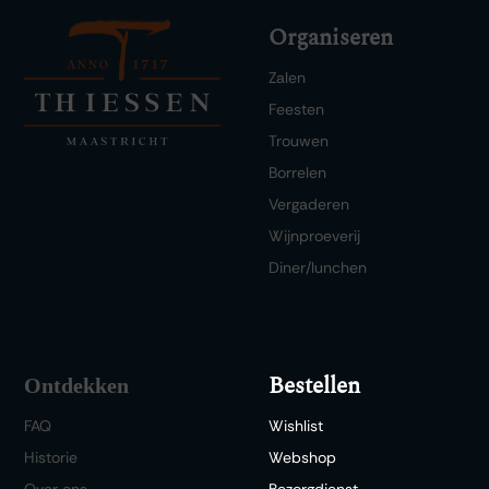
Organiseren
Zalen
Feesten
Trouwen
Borrelen
Vergaderen
Wijnproeverij
Diner/lunchen
Bestellen
Ontdekken
FAQ
Wishlist
Historie
Webshop
Over ons
Bezorgdienst