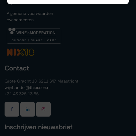
Algemene voorwaarden
Algemene voorwaarden
evenementen
Contact
Grote Gracht 18, 6211 SW Maastricht
wijnhandel@thiessen.nl
+31 43 325 13 55
Inschrijven nieuwsbrief