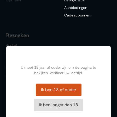
Aanbiedingen
Cadeaubonnen
Bezoeken
Winkel
Bar 1717
Ben jij ouder dan 18?
Wijn & Spijs
U moet 18 jaar of ouder zijn om de pagina te
Thema events
bekijken. Verifieer uw leeftijd.
Wijnproeverij
Ik ben 18 of ouder
Ik ben jonger dan 18