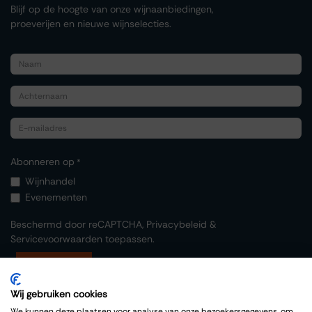
Blijf op de hoogte van onze wijnaanbiedingen,
proeverijen en nieuwe wijnselecties.
Abonneren op
*
Wijnhandel
Evenementen
Beschermd door reCAPTCHA,
Privacybeleid
&
Servicevoorwaarden
toepassen.
Indienen
Wij gebruiken cookies
We kunnen deze plaatsen voor analyse van onze bezoekersgegevens, om