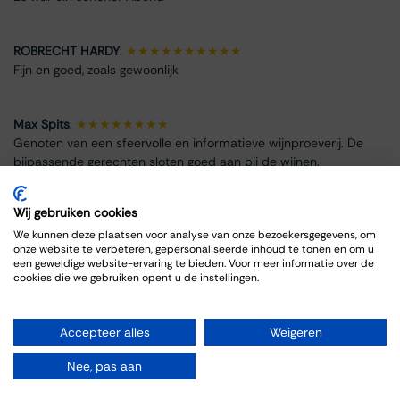
ROBRECHT HARDY
:
★★★★★★★★★★
Fijn en goed, zoals gewoonlijk
Max Spits
:
★★★★★★★★
Genoten van een sfeervolle en informatieve wijnproeverij. De
bijpassende gerechten sloten goed aan bij de wijnen.
Wij gebruiken cookies
We kunnen deze plaatsen voor analyse van onze bezoekersgegevens, om
onze website te verbeteren, gepersonaliseerde inhoud te tonen en om u
Info omtrent het evenement
een geweldige website-ervaring te bieden. Voor meer informatie over de
cookies die we gebruiken opent u de instellingen.
Locatie
Thiessen Wijnkoopers B.V.
Accepteer alles
Weigeren
Grote Gracht 18
6211 SW Maastricht
Nee, pas aan
Nederland