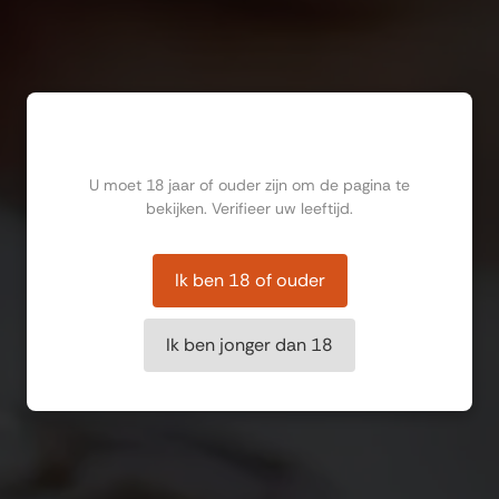
Ben jij ouder dan 18?
U moet 18 jaar of ouder zijn om de pagina te
bekijken. Verifieer uw leeftijd.
Ik ben 18 of ouder
Ik ben jonger dan 18