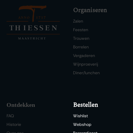
Organiseren
Zalen
Feesten
Trouwen
Borrelen
Vergaderen
Wijnproeverij
Diner/lunchen
Bestellen
Ontdekken
FAQ
Wishlist
Historie
Webshop
Over ons
Bezorgdienst