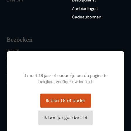
Aanbiedingen
Cadeaubonnen
Bezoeken
Winkel
Bar 1717
Ben jij ouder dan 18?
Wijn & Spijs
U moet 18 jaar of ouder zijn om de pagina te
Thema events
bekijken. Verifieer uw leeftijd.
Wijnproeverij
Ik ben 18 of ouder
Ik ben jonger dan 18