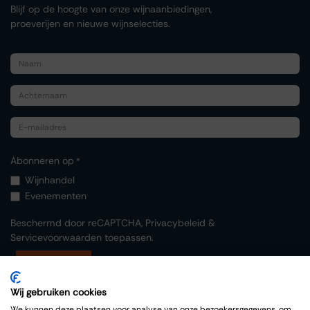
Blijf op de hoogte van onze wijnaanbiedingen,
proeverijen en nieuwe wijnselecties.
Abonneren op
*
Wijnhandel
Evenementen
Beschermd door reCAPTCHA,
Privacybeleid
&
Servicevoorwaarden
toepassen.
Indienen
Wij gebruiken cookies
We kunnen deze plaatsen voor analyse van onze bezoekersgegevens, om