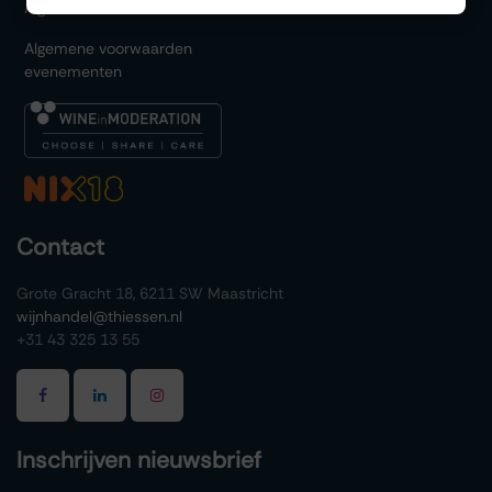
Algemene voorwaarden
Algemene voorwaarden
evenementen
Contact
Grote Gracht 18, 6211 SW Maastricht
wijnhandel@thiessen.nl
+31 43 325 13 55
Inschrijven nieuwsbrief