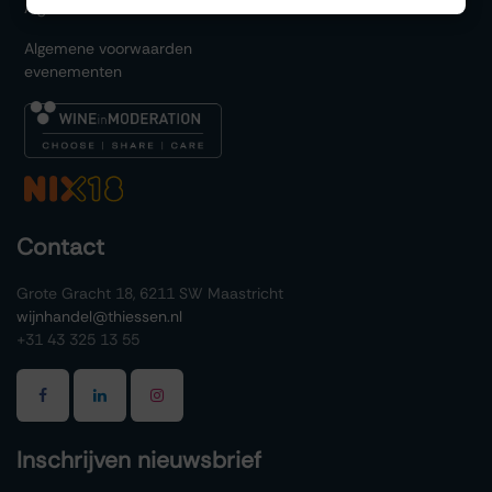
Algemene voorwaarden
Algemene voorwaarden
evenementen
Contact
Grote Gracht 18, 6211 SW Maastricht
wijnhandel@thiessen.nl
+31 43 325 13 55
Inschrijven nieuwsbrief