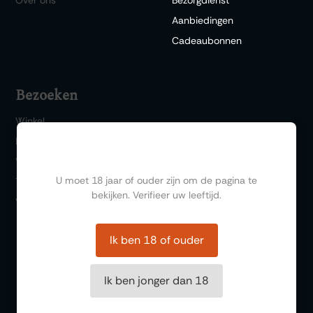
Aanbiedingen
Cadeaubonnen
Bezoeken
Winkel
Bar 1717
Ben jij ouder dan 18?
Wijn & Spijs
U moet 18 jaar of ouder zijn om de pagina te
Thema events
bekijken. Verifieer uw leeftijd.
Wijnproeverij
Ik ben 18 of ouder
Ik ben jonger dan 18