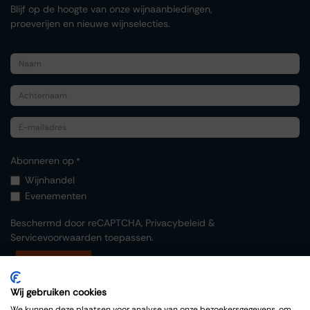
Blijf op de hoogte van onze wijnaanbiedingen,
proeverijen en nieuwe wijnselecties.
Abonneren op
*
Wijnhandel
Evenementen
Beschermd door reCAPTCHA,
Privacybeleid
&
Servicevoorwaarden
toepassen.
Indienen
Wij gebruiken cookies
We kunnen deze plaatsen voor analyse van onze bezoekersgegevens, om