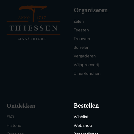
Organiseren
Zalen
Feesten
Trouwen
Borrelen
Vergaderen
Wijnproeverij
Diner/lunchen
Bestellen
Ontdekken
FAQ
Wishlist
Historie
Webshop
Over ons
Bezorgdienst